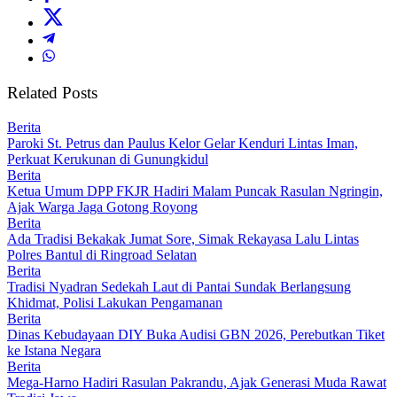
Related Posts
Berita
Paroki St. Petrus dan Paulus Kelor Gelar Kenduri Lintas Iman,
Perkuat Kerukunan di Gunungkidul
Berita
Ketua Umum DPP FKJR Hadiri Malam Puncak Rasulan Ngringin,
Ajak Warga Jaga Gotong Royong
Berita
Ada Tradisi Bekakak Jumat Sore, Simak Rekayasa Lalu Lintas
Polres Bantul di Ringroad Selatan
Berita
Tradisi Nyadran Sedekah Laut di Pantai Sundak Berlangsung
Khidmat, Polisi Lakukan Pengamanan
Berita
Dinas Kebudayaan DIY Buka Audisi GBN 2026, Perebutkan Tiket
ke Istana Negara
Berita
Mega-Harno Hadiri Rasulan Pakrandu, Ajak Generasi Muda Rawat