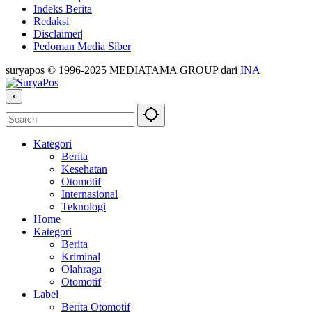
Indeks Berita
Redaksi
Disclaimer
Pedoman Media Siber
suryapos © 1996-2025 MEDIATAMA GROUP dari
INA
×
Kategori
Berita
Kesehatan
Otomotif
Internasional
Teknologi
Home
Kategori
Berita
Kriminal
Olahraga
Otomotif
Label
Berita Otomotif