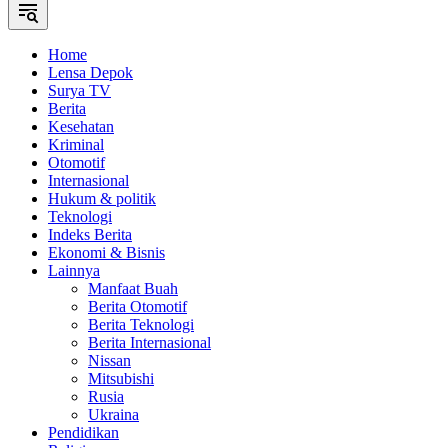
Home
Lensa Depok
Surya TV
Berita
Kesehatan
Kriminal
Otomotif
Internasional
Hukum & politik
Teknologi
Indeks Berita
Ekonomi & Bisnis
Lainnya
Manfaat Buah
Berita Otomotif
Berita Teknologi
Berita Internasional
Nissan
Mitsubishi
Rusia
Ukraina
Pendidikan