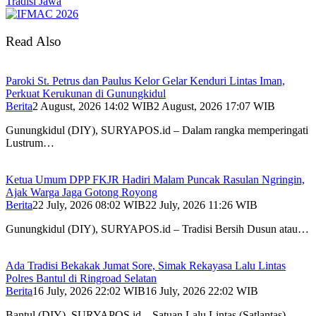
Tradisi Jawa
Read Also
Paroki St. Petrus dan Paulus Kelor Gelar Kenduri Lintas Iman,
Perkuat Kerukunan di Gunungkidul
Berita
2 August, 2026 14:02 WIB
2 August, 2026 17:07 WIB
Gunungkidul (DIY), SURYAPOS.id – Dalam rangka memperingati
Lustrum…
Ketua Umum DPP FKJR Hadiri Malam Puncak Rasulan Ngringin,
Ajak Warga Jaga Gotong Royong
Berita
22 July, 2026 08:02 WIB
22 July, 2026 11:26 WIB
Gunungkidul (DIY), SURYAPOS.id – Tradisi Bersih Dusun atau…
Ada Tradisi Bekakak Jumat Sore, Simak Rekayasa Lalu Lintas
Polres Bantul di Ringroad Selatan
Berita
16 July, 2026 22:02 WIB
16 July, 2026 22:02 WIB
Bantul (DIY), SURYAPOS.id – Satuan Lalu Lintas (Satlantas)…