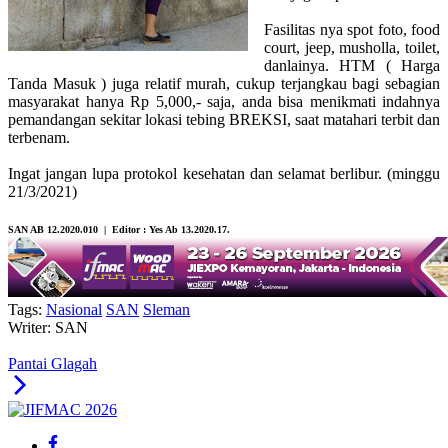
Fasilitas nya spot foto, food
court, jeep, musholla, toilet,
danlainya. HTM ( Harga
Tanda Masuk ) juga relatif murah, cukup terjangkau bagi sebagian
masyarakat hanya Rp 5,000,- saja, anda bisa menikmati indahnya
pemandangan sekitar lokasi tebing BREKSI, saat matahari terbit dan
terbenam.
Ingat jangan lupa protokol kesehatan dan selamat berlibur. (minggu
21/3/2021)
SAN AB 12.2020.010 | Editor : Yes Ab 13.2020.17.
Tags:
Nasional
SAN
Sleman
Writer: SAN
Pantai Glagah