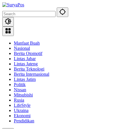
Skip
to
content
Manfaat Buah
Nasional
Berita Otomotif
Lintas Jabar
Lintas Jateng
Berita Teknologi
Berita Internasional
Lintas Jatim
Politik
Nissan
Mitsubishi
Rusia
LifeStyle
Ukraina
Ekonomi
Pendidikan