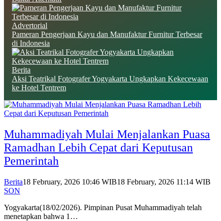
Advertorial
Pameran Pengerjaan Kayu dan Manufaktur Furnitur Terbesar
di Indonesia
Berita
Aksi Teatrikal Fotografer Yogyakarta Ungkapkan Kekecewaan
ke Hotel Tentrem
Muhammadiyah Mulai Menjalankan Puasa
Ramadhan Lebih Cepat dari Keputusan
Pemerintah
Berita
18 February, 2026 10:46 WIB
18 February, 2026 11:14 WIB
SON
Yogyakarta(18/02/2026). Pimpinan Pusat Muhammadiyah telah
menetapkan bahwa 1…