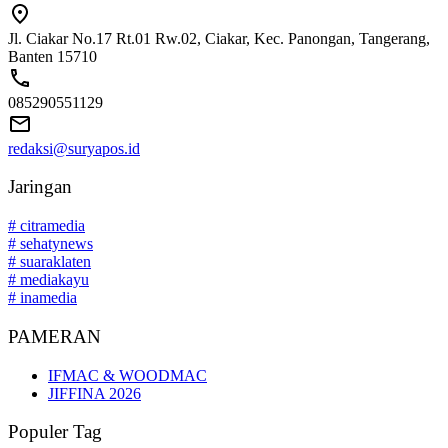
Jl. Ciakar No.17 Rt.01 Rw.02, Ciakar, Kec. Panongan, Tangerang,
Banten 15710
085290551129
redaksi@suryapos.id
Jaringan
# citramedia
# sehatynews
# suaraklaten
# mediakayu
# inamedia
PAMERAN
IFMAC & WOODMAC
JIFFINA 2026
Populer Tag