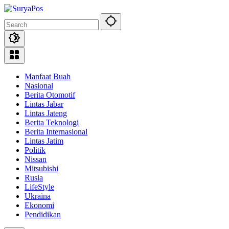
Skip
to
content
Manfaat Buah
Nasional
Berita Otomotif
Lintas Jabar
Lintas Jateng
Berita Teknologi
Berita Internasional
Lintas Jatim
Politik
Nissan
Mitsubishi
Rusia
LifeStyle
Ukraina
Ekonomi
Pendidikan