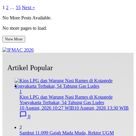
Posts
1
2
…
55
Next »
pagination
No More Posts Available.
No more pages to load.
View More
Artikel Popular
1
Kios LPG dan Warung Nasi Rames di Kotagede
Yogyakarta Terbakar, 54 Tabung Gas Ludes
10 August, 2026 10:27 WIB
10 August, 2026 13:30 WIB
0
2
Sambut 11.099 Gajah Mada Muda, Rektor UGM