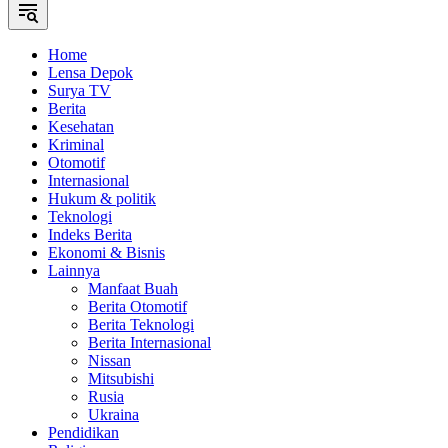
Home
Lensa Depok
Surya TV
Berita
Kesehatan
Kriminal
Otomotif
Internasional
Hukum & politik
Teknologi
Indeks Berita
Ekonomi & Bisnis
Lainnya
Manfaat Buah
Berita Otomotif
Berita Teknologi
Berita Internasional
Nissan
Mitsubishi
Rusia
Ukraina
Pendidikan