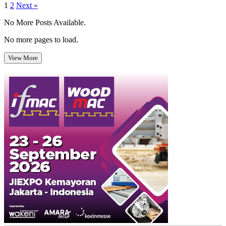
Posts
1
2
Next »
pagination
No More Posts Available.
No more pages to load.
View More