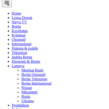
Home
Lensa Depok
Surya TV
Berita
Kesehatan
Kriminal
Otomotif
Internasional
Hukum & politik
Teknologi
Indeks Berita
Ekonomi & Bisnis
Lainnya
Manfaat Buah
Berita Otomotif
Berita Teknologi
Berita Internasional
Nissan
Mitsubishi
Rusia
Ukraina
Pendidikan