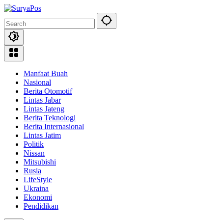
Skip
to
content
Manfaat Buah
Nasional
Berita Otomotif
Lintas Jabar
Lintas Jateng
Berita Teknologi
Berita Internasional
Lintas Jatim
Politik
Nissan
Mitsubishi
Rusia
LifeStyle
Ukraina
Ekonomi
Pendidikan