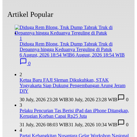
Artikel Popular
1
Diduga Rem Blong, Truk Dump Tabrak Truk di
Depannya hingga Keduanya Terguling di Patuk
6 August, 2026 18:54 WIB
6 August, 2026 18:54 WIB
0
2
Ketua Baru FAJI Sleman Dikukuhkan, STAK
Yogyakarta Siap Dukung Pengembangan Arung Jeram
DIY
30 July, 2026 23:28 WIB
30 July, 2026 23:28 WIB
0
3
Pelaku Pencurian Tas Berisi iPad dan iPhone Ditangkap,
Kerugian Korban Capai Rp25 Juta
31 July, 2026 08:03 WIB
31 July, 2026 10:34 WIB
0
4
Partai Kebangkitan Nusantara Gelar Workshop Nasional