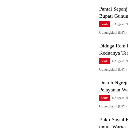
Pantai Sepanj
Bupati Gunun
Berita
7 August, 
Gunungkidul (DIY)
Diduga Rem B
Keduanya Ter
Berita
6 August, 
Gunungkidul (DIY),
Dukuh Ngreje
Pelayanan War
Berita
6 August, 
Gunungkidul (DIY)
Bakti Sosial
untuk Warga 