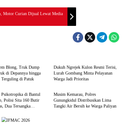
p, Motor Curian Dijual Lewat Media
Berita
em Blong, Truk Dump
Dukuh Ngrejek Kulon Resmi Terisi,
ruk di Depannya hingga
Lurah Gombang Minta Pelayanan
Terguling di Patuk
Warga Jadi Prioritas
Berita
 Psikotropika di Bantul
Musim Kemarau, Polres
, Polisi Sita 160 Butir
Gunungkidul Distribusikan Lima
as, Dua Tersangka
Tangki Air Bersih ke Warga Paliyan
p