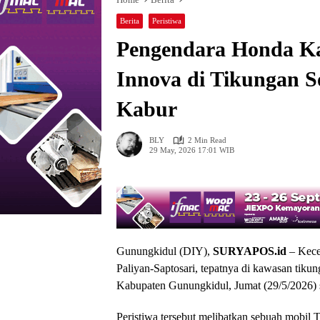
Berita
Peristiwa
Pengendara Honda K
Innova di Tikungan S
Kabur
BLY
2 Min Read
29 May, 2026 17:01 WIB
Gunungkidul (DIY),
SURYAPOS.id
– Kecel
Paliyan-Saptosari, tepatnya di kawasan tik
Kabupaten Gunungkidul, Jumat (29/5/2026) 
Peristiwa tersebut melibatkan sebuah mobil