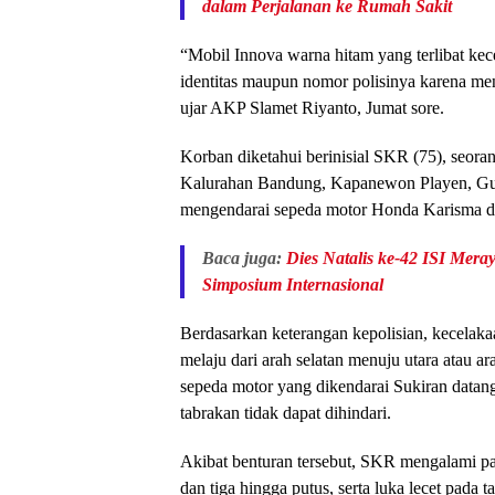
dalam Perjalanan ke Rumah Sakit
“Mobil Innova warna hitam yang terlibat kece
identitas maupun nomor polisinya karena me
ujar AKP Slamet Riyanto, Jumat sore.
Korban diketahui berinisial SKR (75), seor
Kalurahan Bandung, Kapanewon Playen, Gun
mengendarai sepeda motor Honda Karisma dar
Baca juga:
Dies Natalis ke-42 ISI Mera
Simposium Internasional
Berdasarkan keterangan kepolisian, kecelak
melaju dari arah selatan menuju utara atau a
sepeda motor yang dikendarai Sukiran datan
tabrakan tidak dapat dihindari.
Akibat benturan tersebut, SKR mengalami pa
dan tiga hingga putus, serta luka lecet pada t