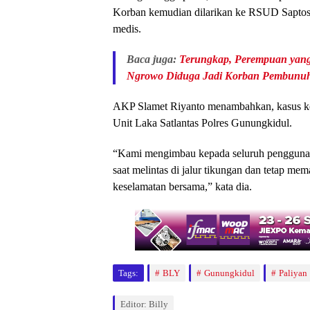
Korban kemudian dilarikan ke RSUD Saptos
medis.
Baca juga:
Terungkap, Perempuan yang
Ngrowo Diduga Jadi Korban Pembunu
AKP Slamet Riyanto menambahkan, kasus kece
Unit Laka Satlantas Polres Gunungkidul.
“Kami mengimbau kepada seluruh pengguna jal
saat melintas di jalur tikungan dan tetap mema
keselamatan bersama,” kata dia.
Tags:
BLY
Gunungkidul
Paliyan
Editor: Billy