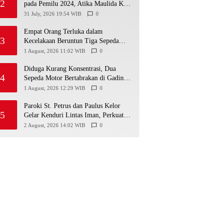
2
pada Pemilu 2024, Atika Maulida Kini
Resmi Menjabat Sekretaris PIMDA
31 July, 2026 19:54 WIB
0
PKN DIY
Empat Orang Terluka dalam
3
Kecelakaan Beruntun Tiga Sepeda
Motor di Paliyan
1 August, 2026 11:02 WIB
0
Diduga Kurang Konsentrasi, Dua
4
Sepeda Motor Bertabrakan di Gading
Playen, Mahasiswi Meninggal
1 August, 2026 12:29 WIB
0
Paroki St. Petrus dan Paulus Kelor
5
Gelar Kenduri Lintas Iman, Perkuat
Kerukunan di Gunungkidul
2 August, 2026 14:02 WIB
0