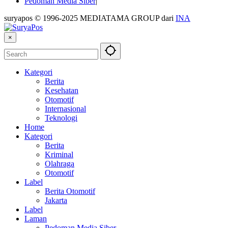
Pedoman Media Siber
suryapos © 1996-2025 MEDIATAMA GROUP dari
INA
×
Kategori
Berita
Kesehatan
Otomotif
Internasional
Teknologi
Home
Kategori
Berita
Kriminal
Olahraga
Otomotif
Label
Berita Otomotif
Jakarta
Label
Laman
Pedoman Media Siber