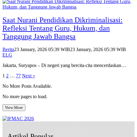
Saat Nurani Pendidikan Dikriminalisasi:
Refleksi Tentang Guru, Hukum, dan
Tanggung Jawab Bangsa
Berita
23 January, 2026 05:39 WIB
23 January, 2026 05:39 WIB
ELG
Jakarta, Suryapos – Di negeri yang bercita-cita mencerdaskan…
Posts
1
2
…
77
Next »
pagination
No More Posts Available.
No more pages to load.
View More
Artikel Popular