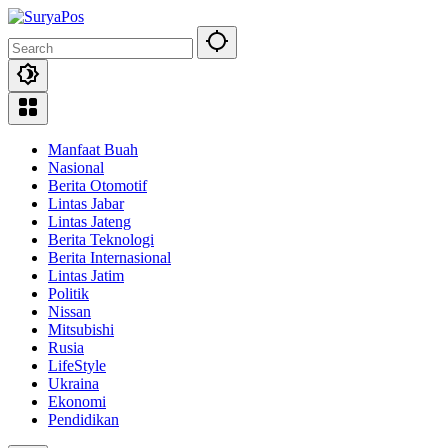
Skip
to
content
Manfaat Buah
Nasional
Berita Otomotif
Lintas Jabar
Lintas Jateng
Berita Teknologi
Berita Internasional
Lintas Jatim
Politik
Nissan
Mitsubishi
Rusia
LifeStyle
Ukraina
Ekonomi
Pendidikan