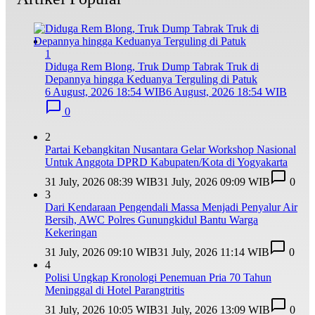
1
Diduga Rem Blong, Truk Dump Tabrak Truk di
Depannya hingga Keduanya Terguling di Patuk
6 August, 2026 18:54 WIB
6 August, 2026 18:54 WIB
0
2
Partai Kebangkitan Nusantara Gelar Workshop Nasional
Untuk Anggota DPRD Kabupaten/Kota di Yogyakarta
31 July, 2026 08:39 WIB
31 July, 2026 09:09 WIB
0
3
Dari Kendaraan Pengendali Massa Menjadi Penyalur Air
Bersih, AWC Polres Gunungkidul Bantu Warga
Kekeringan
31 July, 2026 09:10 WIB
31 July, 2026 11:14 WIB
0
4
Polisi Ungkap Kronologi Penemuan Pria 70 Tahun
Meninggal di Hotel Parangtritis
31 July, 2026 10:05 WIB
31 July, 2026 13:09 WIB
0