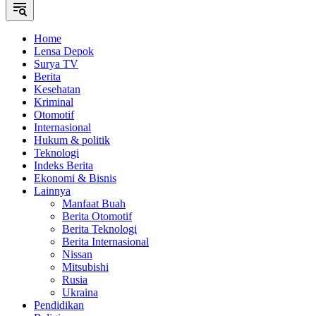
Home
Lensa Depok
Surya TV
Berita
Kesehatan
Kriminal
Otomotif
Internasional
Hukum & politik
Teknologi
Indeks Berita
Ekonomi & Bisnis
Lainnya
Manfaat Buah
Berita Otomotif
Berita Teknologi
Berita Internasional
Nissan
Mitsubishi
Rusia
Ukraina
Pendidikan