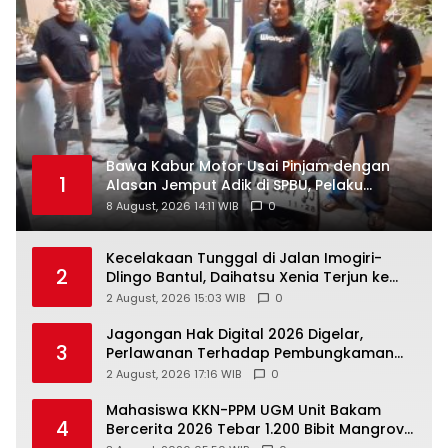
Bawa Kabur Motor Usai Pinjam dengan
1
Alasan Jemput Adik di SPBU, Pelaku
Ditangkap Saat COD
8 August, 2026 14:11 WIB
0
Kecelakaan Tunggal di Jalan Imogiri-
2
Dlingo Bantul, Daihatsu Xenia Terjun ke
Jurang
2 August, 2026 15:03 WIB
0
Jagongan Hak Digital 2026 Digelar,
3
Perlawanan Terhadap Pembungkaman
Media Digital
2 August, 2026 17:16 WIB
0
Mahasiswa KKN-PPM UGM Unit Bakam
4
Bercerita 2026 Tebar 1.200 Bibit Mangrove