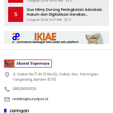
di Sungai Air Layang
3 August, 2026 05:50 WIB
0
Gus Hilmy Dorong Peningkatan Advokasi
5
Hukum dan Digitalisasi Gerakan
Meningkatkan Kualitas PMII DIY
3 August, 2026 10:37 WIB
0
Jl. Ciakar No.17 Rt.01 Rw.02, Ciakar, Kec. Panongan,
Tangerang, Banten 15710
085290551129
redaksi@suryapos.id
Jaringan