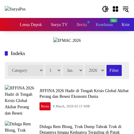
Skip
to
content
Home
Lensa Depok
Surya TV
Berita
Kesehatan
Krimin
Indeks
JIFFINA 2026 Hadir di Tengah Krisis Global Akibat
Perang dan Resesi Ekonomi Dunia
Berita
8 March, 2026 02:15 WIB
Diduga Rem Blong, Truk Dump Tabrak Truk di
Depannya hingga Keduanya Terguling di Patuk