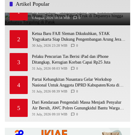
Artikel Popular
Diduga Rem Blong, Truk Dump Tabrak Truk di
1
Depannya hingga Keduanya Terguling di Patuk
6 August, 2026 18:54 WIB
0
Ketua Baru FAJI Sleman Dikukuhkan, STAK
2
Yogyakarta Siap Dukung Pengembangan Arung Jeram
DIY
30 July, 2026 23:28 WIB
0
Pelaku Pencurian Tas Berisi iPad dan iPhone
3
Ditangkap, Kerugian Korban Capai Rp25 Juta
31 July, 2026 08:03 WIB
0
Partai Kebangkitan Nusantara Gelar Workshop
4
Nasional Untuk Anggota DPRD Kabupaten/Kota di
Yogyakarta
31 July, 2026 08:39 WIB
0
Dari Kendaraan Pengendali Massa Menjadi Penyalur
5
Air Bersih, AWC Polres Gunungkidul Bantu Warga
Kekeringan
31 July, 2026 09:10 WIB
0