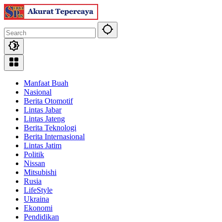
Skip
to
content
Manfaat Buah
Nasional
Berita Otomotif
Lintas Jabar
Lintas Jateng
Berita Teknologi
Berita Internasional
Lintas Jatim
Politik
Nissan
Mitsubishi
Rusia
LifeStyle
Ukraina
Ekonomi
Pendidikan