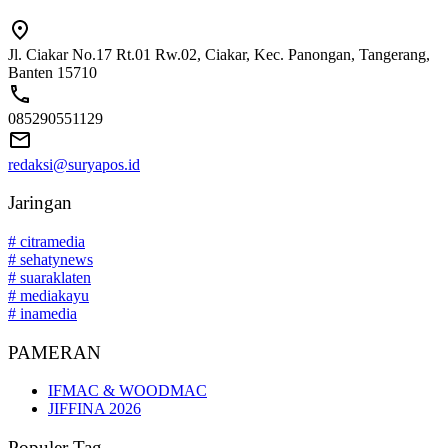
Jl. Ciakar No.17 Rt.01 Rw.02, Ciakar, Kec. Panongan, Tangerang,
Banten 15710
085290551129
redaksi@suryapos.id
Jaringan
# citramedia
# sehatynews
# suaraklaten
# mediakayu
# inamedia
PAMERAN
IFMAC & WOODMAC
JIFFINA 2026
Populer Tag