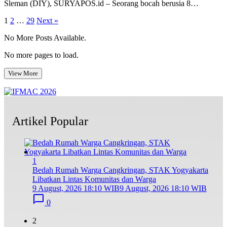
Sleman (DIY), SURYAPOS.id – Seorang bocah berusia 8…
Posts
1
2
…
29
Next »
pagination
No More Posts Available.
No more pages to load.
View More
Artikel Popular
1
Bedah Rumah Warga Cangkringan, STAK Yogyakarta
Libatkan Lintas Komunitas dan Warga
9 August, 2026 18:10 WIB
9 August, 2026 18:10 WIB
0
2