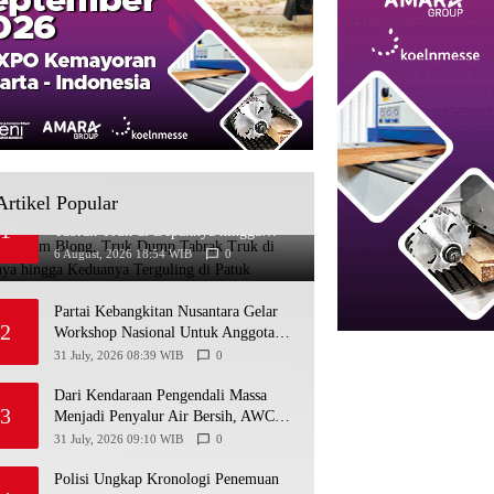
Artikel Popular
Diduga Rem Blong, Truk Dump
1
Tabrak Truk di Depannya hingga
Keduanya Terguling di Patuk
6 August, 2026 18:54 WIB
0
Partai Kebangkitan Nusantara Gelar
2
Workshop Nasional Untuk Anggota
DPRD Kabupaten/Kota di Yogyakarta
31 July, 2026 08:39 WIB
0
Dari Kendaraan Pengendali Massa
3
Menjadi Penyalur Air Bersih, AWC
Polres Gunungkidul Bantu Warga
31 July, 2026 09:10 WIB
0
Kekeringan
Polisi Ungkap Kronologi Penemuan