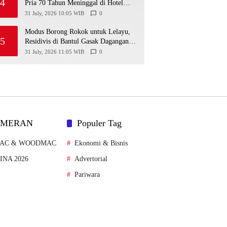
4
Pria 70 Tahun Meninggal di Hotel
Parangtritis
31 July, 2026 10:05 WIB
0
Modus Borong Rokok untuk Lelayu,
5
Residivis di Bantul Gasak Dagangan
Warung Senilai Rp 3 Juta
31 July, 2026 11:05 WIB
0
AMERAN
Populer Tag
MAC & WOODMAC
Ekonomi & Bisnis
FINA 2026
Advertorial
Pariwara