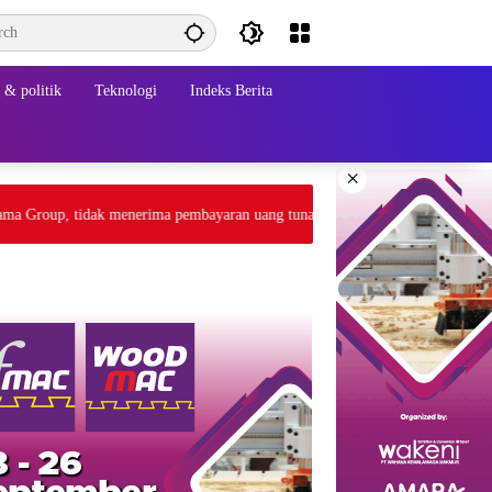
& politik
Teknologi
Indeks Berita
×
roup, tidak menerima pembayaran uang tunai. Transaksi melalui gateway pa