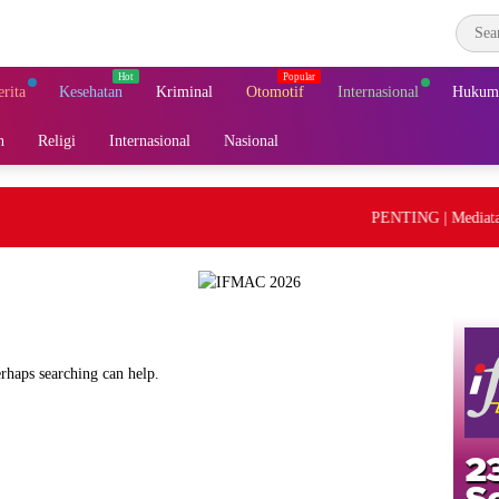
erita
Kesehatan
Kriminal
Otomotif
Internasional
Hukum 
n
Religi
Internasional
Nasional
PENTING | Mediatama G
erhaps searching can help.