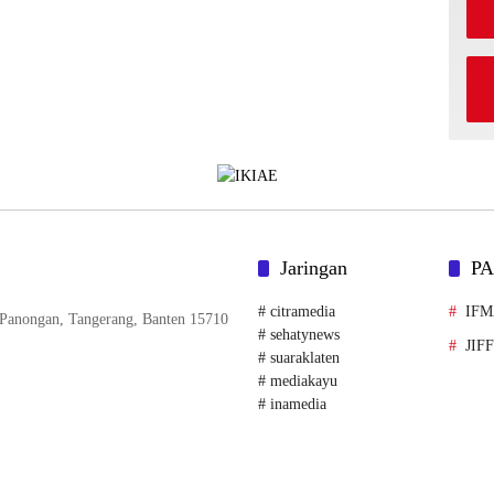
Jaringan
P
# citramedia
IF
. Panongan, Tangerang, Banten 15710
# sehatynews
JIF
# suaraklaten
# mediakayu
# inamedia