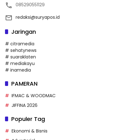
085290551129
redaksi@suryapos.id
Jaringan
# citramedia
# sehatynews
# suaraklaten
# mediakayu
# inamedia
PAMERAN
IFMAC & WOODMAC
JIFFINA 2026
Populer Tag
Ekonomi & Bisnis