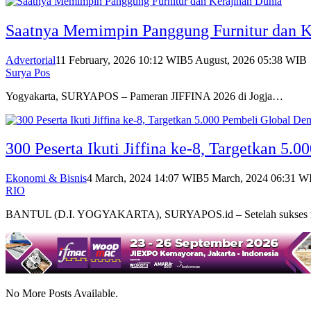
Saatnya Memimpin Panggung Furnitur dan K
Advertorial
11 February, 2026 10:12 WIB
5 August, 2026 05:38 WIB
Surya Pos
Yogyakarta, SURYAPOS – Pameran JIFFINA 2026 di Jogja…
300 Peserta Ikuti Jiffina ke-8, Targetkan 5
Ekonomi & Bisnis
4 March, 2024 14:07 WIB
5 March, 2024 06:31 W
RIO
BANTUL (D.I. YOGYAKARTA), SURYAPOS.id – Setelah sukses
No More Posts Available.