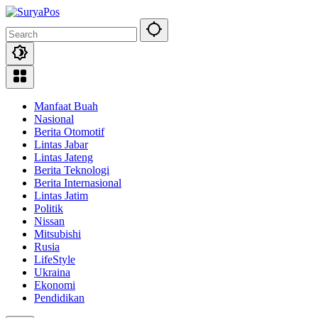
Skip
to
content
Manfaat Buah
Nasional
Berita Otomotif
Lintas Jabar
Lintas Jateng
Berita Teknologi
Berita Internasional
Lintas Jatim
Politik
Nissan
Mitsubishi
Rusia
LifeStyle
Ukraina
Ekonomi
Pendidikan