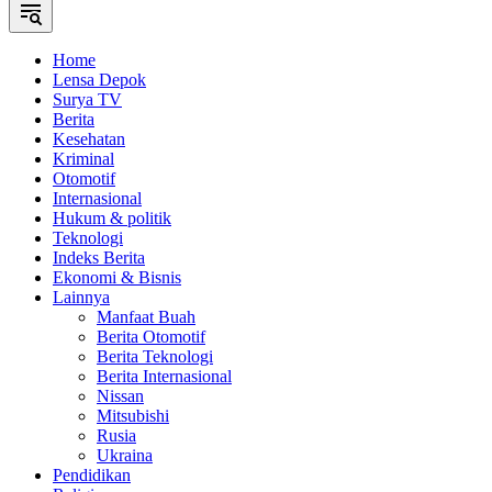
Home
Lensa Depok
Surya TV
Berita
Kesehatan
Kriminal
Otomotif
Internasional
Hukum & politik
Teknologi
Indeks Berita
Ekonomi & Bisnis
Lainnya
Manfaat Buah
Berita Otomotif
Berita Teknologi
Berita Internasional
Nissan
Mitsubishi
Rusia
Ukraina
Pendidikan