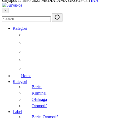
suryapos © 1996-2025 MEDIATAMA GROUP dari
INA
×
Kategori
Berita
Kesehatan
Otomotif
Internasional
Teknologi
Home
Kategori
Berita
Kriminal
Olahraga
Otomotif
Label
Berita Otomotif