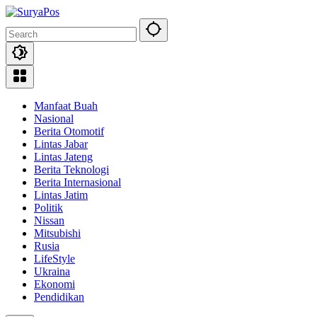
Skip
to
content
Manfaat Buah
Nasional
Berita Otomotif
Lintas Jabar
Lintas Jateng
Berita Teknologi
Berita Internasional
Lintas Jatim
Politik
Nissan
Mitsubishi
Rusia
LifeStyle
Ukraina
Ekonomi
Pendidikan