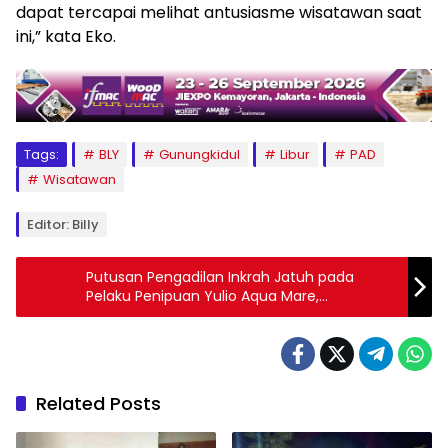
dapat tercapai melihat antusiasme wisatawan saat
ini,” kata Eko.
Tags:
BLY
Gunungkidul
Libur
PAD
Wisatawan
Editor: Billy
Putusan Pengadilan Inkrah Jatuh pada
Pelaku Penipuan Yulio Aqua Mare,
Sementara Nasib Korban Masih Terpuruk
Related Posts