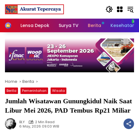
Skip
to
content
Home
Lensa Depok
Surya TV
Berita
Kesehatan
Home
Berita
Berita
Pemerintahan
Wisata
Jumlah Wisatawan Gunungkidul Naik Saat
Libur Mei 2026, PAD Tembus Rp21 Miliar
BLY
2 Min Read
6 May, 2026 09:03 WIB