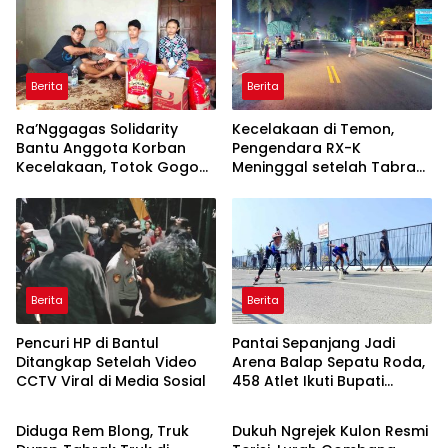
Berita
Berita
Ra’Nggagas Solidarity
Kecelakaan di Temon,
Bantu Anggota Korban
Pengendara RX-K
Kecelakaan, Totok Gogon:
Meninggal setelah Tabrak
Solidaritas Harus Jadi
Truk Parkir
Tindakan Nyata
Berita
Berita
Pencuri HP di Bantul
Pantai Sepanjang Jadi
Ditangkap Setelah Video
Arena Balap Sepatu Roda,
CCTV Viral di Media Sosial
458 Atlet Ikuti Bupati
Berita
Berita
Gunungkidul Cup III
Diduga Rem Blong, Truk
Dukuh Ngrejek Kulon Resmi