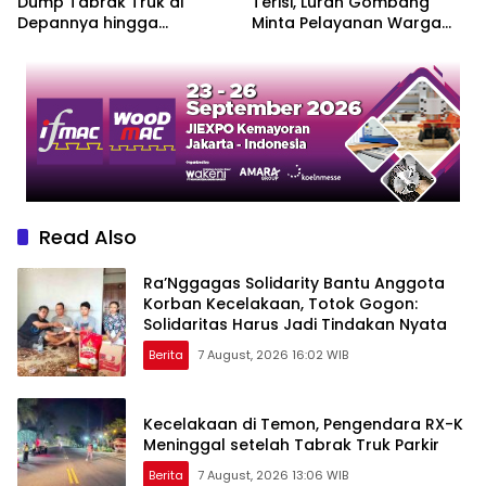
Dump Tabrak Truk di
Terisi, Lurah Gombang
Depannya hingga
Minta Pelayanan Warga
Keduanya Terguling di
Jadi Prioritas
Patuk
Read Also
Ra’Nggagas Solidarity Bantu Anggota
Korban Kecelakaan, Totok Gogon:
Solidaritas Harus Jadi Tindakan Nyata
Berita
7 August, 2026 16:02 WIB
Kecelakaan di Temon, Pengendara RX-K
Meninggal setelah Tabrak Truk Parkir
Berita
7 August, 2026 13:06 WIB