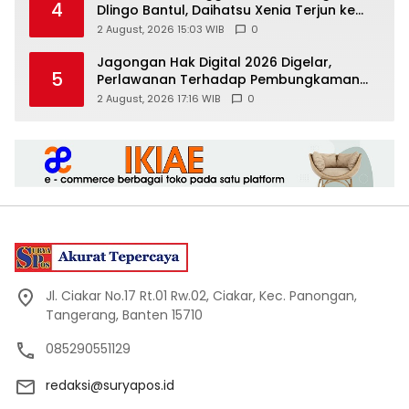
4
Dlingo Bantul, Daihatsu Xenia Terjun ke
Jurang
2 August, 2026 15:03 WIB
0
Jagongan Hak Digital 2026 Digelar,
5
Perlawanan Terhadap Pembungkaman
Media Digital
2 August, 2026 17:16 WIB
0
Jl. Ciakar No.17 Rt.01 Rw.02, Ciakar, Kec. Panongan,
Tangerang, Banten 15710
085290551129
redaksi@suryapos.id