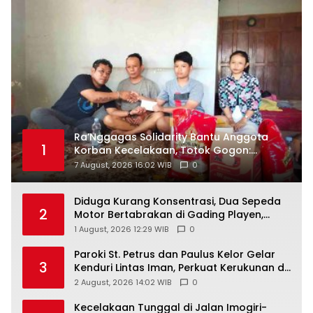
Ra’Nggagas Solidarity Bantu Anggota
1
Korban Kecelakaan, Totok Gogon:
Solidaritas Harus Jadi Tindakan Nyata
7 August, 2026 16:02 WIB
0
Diduga Kurang Konsentrasi, Dua Sepeda
2
Motor Bertabrakan di Gading Playen,
Mahasiswi Meninggal
1 August, 2026 12:29 WIB
0
Paroki St. Petrus dan Paulus Kelor Gelar
3
Kenduri Lintas Iman, Perkuat Kerukunan di
Gunungkidul
2 August, 2026 14:02 WIB
0
Kecelakaan Tunggal di Jalan Imogiri-