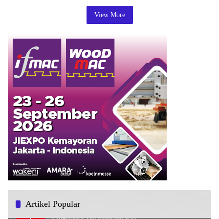
View More
Artikel Popular
Bus Tabrak Motor di Pertigaan Baros Kidul Saptosari,
1
Pengendara Tak Sadarkan Diri