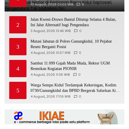
10 August, 2026 09:02 WIB
0
Jalan Kweni-Druwo Bantul Ditutup Selama 4 Bulan,
2
Ini Jalur Alternatif bagi Pengendara
3 August, 2026 13:46 WIB
0
Mutasi Jabatan di Polres Gunungkidul, 10 Pejabat
3
Resmi Berganti Posisi
4 August, 2026 10:57 WIB
0
Sambut 11.099 Gajah Mada Muda, Rektor UGM
4
Resmikan Kegiatan PIONIR
4 August, 2026 11:36 WIB
0
Warga Sempu Kidul Terdampak Kekeringan, Kodim
5
0730/Gunungkidul dan BPBD Bergerak Salurkan Air
Bersih
4 August, 2026 17:09 WIB
0