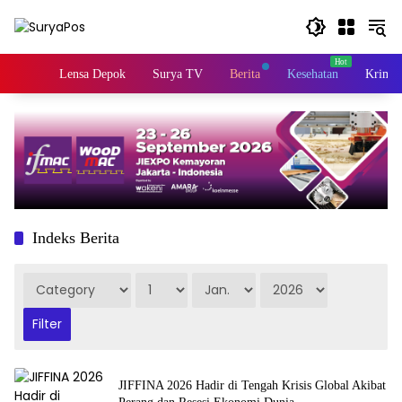
Skip
to
content
Home
Lensa Depok
Surya TV
Berita
Kesehatan
Krimin
Indeks Berita
JIFFINA 2026 Hadir di Tengah Krisis Global Akibat