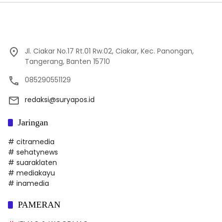
Jl. Ciakar No.17 Rt.01 Rw.02, Ciakar, Kec. Panongan,
Tangerang, Banten 15710
085290551129
redaksi@suryapos.id
Jaringan
# citramedia
# sehatynews
# suaraklaten
# mediakayu
# inamedia
PAMERAN