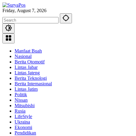
Skip
to
Friday, August 7, 2026
content
Manfaat Buah
Nasional
Berita Otomotif
Lintas Jabar
Lintas Jateng
Berita Teknologi
Berita Internasional
Lintas Jatim
Politik
Nissan
Mitsubishi
Rusia
LifeStyle
Ukraina
Ekonomi
Pendidikan