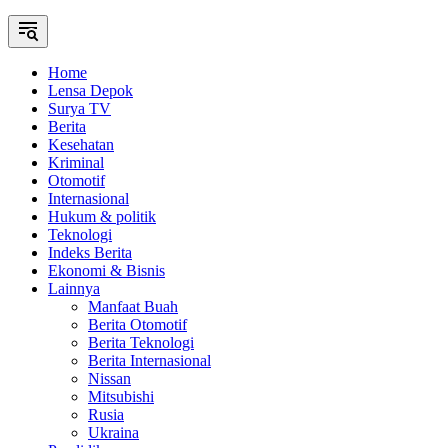
Home
Lensa Depok
Surya TV
Berita
Kesehatan
Kriminal
Otomotif
Internasional
Hukum & politik
Teknologi
Indeks Berita
Ekonomi & Bisnis
Lainnya
Manfaat Buah
Berita Otomotif
Berita Teknologi
Berita Internasional
Nissan
Mitsubishi
Rusia
Ukraina