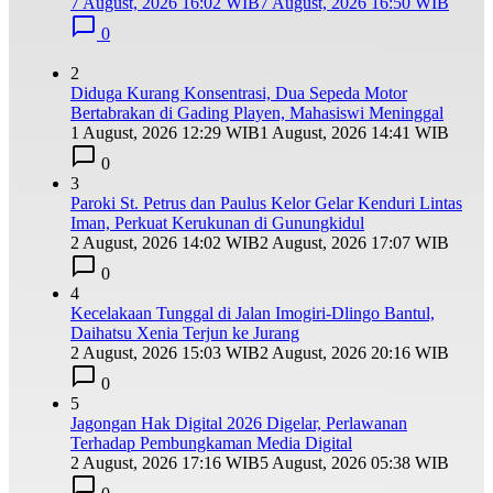
7 August, 2026 16:02 WIB
7 August, 2026 16:50 WIB
0
2
Diduga Kurang Konsentrasi, Dua Sepeda Motor
Bertabrakan di Gading Playen, Mahasiswi Meninggal
1 August, 2026 12:29 WIB
1 August, 2026 14:41 WIB
0
3
Paroki St. Petrus dan Paulus Kelor Gelar Kenduri Lintas
Iman, Perkuat Kerukunan di Gunungkidul
2 August, 2026 14:02 WIB
2 August, 2026 17:07 WIB
0
4
Kecelakaan Tunggal di Jalan Imogiri-Dlingo Bantul,
Daihatsu Xenia Terjun ke Jurang
2 August, 2026 15:03 WIB
2 August, 2026 20:16 WIB
0
5
Jagongan Hak Digital 2026 Digelar, Perlawanan
Terhadap Pembungkaman Media Digital
2 August, 2026 17:16 WIB
5 August, 2026 05:38 WIB