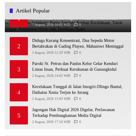
Artikel Popular
Ra’Nggagas Solidarity Bantu Anggota Korban
1
Kecelakaan, Totok Gogon: Solidaritas Harus Jadi
Tindakan Nyata
7 August, 2026 16:02 WIB
0
Diduga Kurang Konsentrasi, Dua Sepeda Motor
2
Bertabrakan di Gading Playen, Mahasiswi Meninggal
1 August, 2026 12:29 WIB
0
Paroki St. Petrus dan Paulus Kelor Gelar Kenduri
3
Lintas Iman, Perkuat Kerukunan di Gunungkidul
2 August, 2026 14:02 WIB
0
Kecelakaan Tunggal di Jalan Imogiri-Dlingo Bantul,
4
Daihatsu Xenia Terjun ke Jurang
2 August, 2026 15:03 WIB
0
Jagongan Hak Digital 2026 Digelar, Perlawanan
5
Terhadap Pembungkaman Media Digital
2 August, 2026 17:16 WIB
0