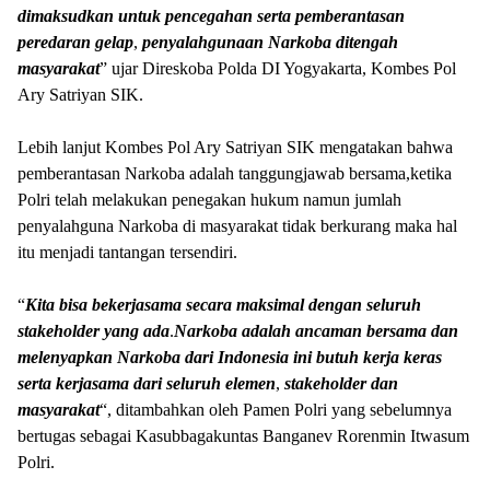
dimaksudkan
untuk
pencegahan
serta
pemberantasan
peredaran
gelap
,
penyalahgunaan
Narkoba
ditengah
masyarakat
” ujar Direskoba Polda DI Yogyakarta, Kombes Pol
Ary Satriyan SIK.
Lebih lanjut Kombes Pol Ary Satriyan SIK mengatakan bahwa
pemberantasan Narkoba adalah tanggungjawab bersama,ketika
Polri telah melakukan penegakan hukum namun jumlah
penyalahguna Narkoba di masyarakat tidak berkurang maka hal
itu menjadi tantangan tersendiri.
“
Kita
bisa
bekerjasama
secara
maksimal
dengan
seluruh
stakeholder
yang
ada
.
Narkoba
adalah
ancaman
bersama
dan
melenyapkan
Narkoba
dari
Indonesia
ini
butuh
kerja
keras
serta
kerjasama
dari
seluruh
elemen
,
stakeholder
dan
masyarakat
“, ditambahkan oleh Pamen Polri yang sebelumnya
bertugas sebagai Kasubbagakuntas Banganev Rorenmin Itwasum
Polri.