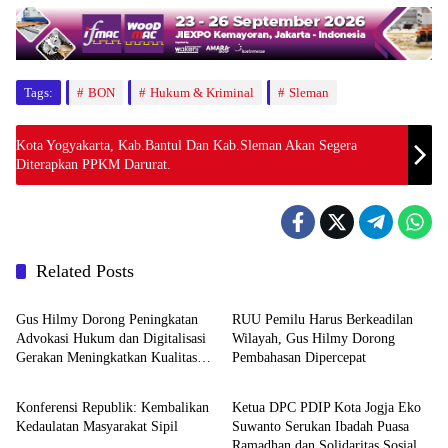
Tags:
BON
Hukum & Kriminal
Sleman
Kota Yogyakarta, Kab.Bantul Dan Kab.Sleman Akan Segera
Diterapkan PPKM Darurat.
Related Posts
Hukum & politik
Berita
Gus Hilmy Dorong Peningkatan
RUU Pemilu Harus Berkeadilan
Advokasi Hukum dan Digitalisasi
Wilayah, Gus Hilmy Dorong
Gerakan Meningkatkan Kualitas
Pembahasan Dipercepat
Berita
Berita
PMII DIY
Konferensi Republik: Kembalikan
Ketua DPC PDIP Kota Jogja Eko
Kedaulatan Masyarakat Sipil
Suwanto Serukan Ibadah Puasa
Ramadhan dan Solidaritas Sosial