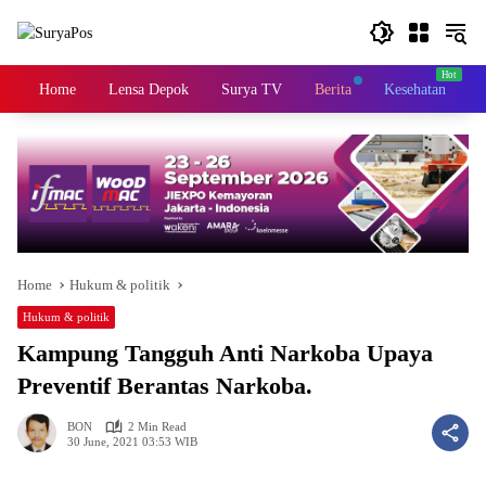
Skip
to
content
Home
Lensa Depok
Surya TV
Berita
Kesehatan
K
Home
Hukum & politik
Hukum & politik
Kampung Tangguh Anti Narkoba Upaya
Preventif Berantas Narkoba.
BON
2 Min Read
30 June, 2021 03:53 WIB