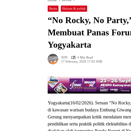
Berita
Hukum & politik
“No Rocky, No Party,
Membuat Panas Forum
Yogyakarta
SON
4 Min Read
17 February, 2026 17:03 WIB
Yogyakarta(16/02/2026). Seruan “No Rocky,
di kawasan warisan budaya Embung Giwangan
Gerung menyampaikan kritik mendalam meng
pendidikan serta praktik politik elektabilit
diadakan oleh komunitas Pandu Negeri di Yo