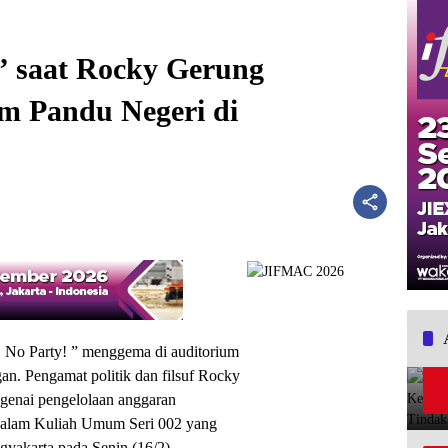
” saat Rocky Gerung
 Pandu Negeri di
 No Party! ” menggema di auditorium
. Pengamat politik dan filsuf Rocky
enai pengelolaan anggaran
as dalam Kuliah Umum Seri 002 yang
gyakarta pada Senin (16/2).