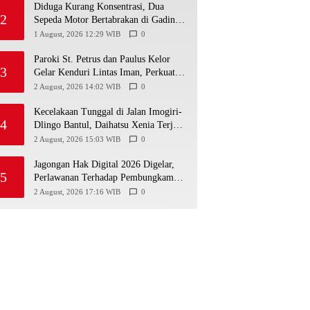
Diduga Kurang Konsentrasi, Dua
2
Sepeda Motor Bertabrakan di Gading
Playen, Mahasiswi Meninggal
1 August, 2026 12:29 WIB
0
Paroki St. Petrus dan Paulus Kelor
3
Gelar Kenduri Lintas Iman, Perkuat
Kerukunan di Gunungkidul
2 August, 2026 14:02 WIB
0
Kecelakaan Tunggal di Jalan Imogiri-
4
Dlingo Bantul, Daihatsu Xenia Terjun
ke Jurang
2 August, 2026 15:03 WIB
0
Jagongan Hak Digital 2026 Digelar,
5
Perlawanan Terhadap Pembungkaman
Media Digital
2 August, 2026 17:16 WIB
0