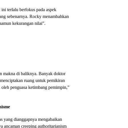
ini terlalu berfokus pada aspek
ai yang sebenarnya. Rocky menambahkan
namun kekurangan nilai”.
gan makna di baliknya. Banyak doktor
k menciptakan ruang untuk pemikiran
si oleh penguasa ketimbang pemimpin,”
anisme
itas yang dianggapnya mengabaikan
ya ancaman creeping authoritarianism