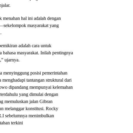
jalar.
k menahan hal ini adalah dengan
k—sekelompok masyarakat yang
.
emikiran adalah cara untuk
a bahasa masyarakat. Inilah pentingnya
,” ujarnya.
uga menyinggung posisi pemerintahan
menghadapi tantangan struktural dari
abowo dipandang mempunyai kelemahan
 terdahulu yang dimulai dengan
ang memuluskan jalan Gibran
n melanggar konstitusi. Rocky
R.I sebelumnya menimbulkan
ahan terkini