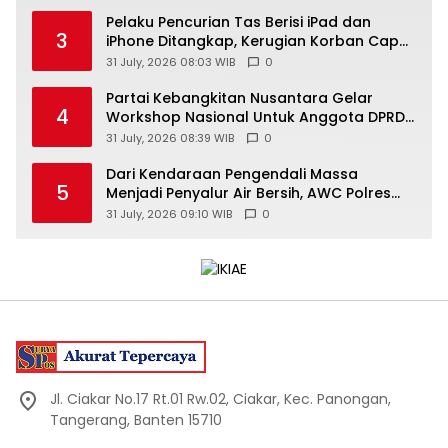
Pelaku Pencurian Tas Berisi iPad dan
3
iPhone Ditangkap, Kerugian Korban Capai
Rp25 Juta
31 July, 2026 08:03 WIB
0
Partai Kebangkitan Nusantara Gelar
4
Workshop Nasional Untuk Anggota DPRD
Kabupaten/Kota di Yogyakarta
31 July, 2026 08:39 WIB
0
Dari Kendaraan Pengendali Massa
5
Menjadi Penyalur Air Bersih, AWC Polres
Gunungkidul Bantu Warga Kekeringan
31 July, 2026 09:10 WIB
0
Jl. Ciakar No.17 Rt.01 Rw.02, Ciakar, Kec. Panongan,
Tangerang, Banten 15710