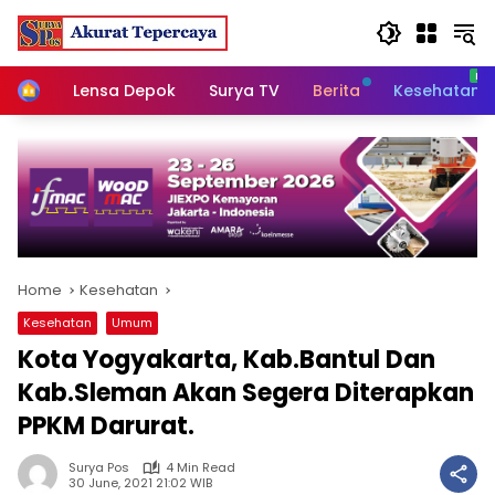
Skip
to
content
Home
Lensa Depok
Surya TV
Berita
Kesehatan
Home
Kesehatan
Kesehatan
Umum
Kota Yogyakarta, Kab.Bantul Dan
Kab.Sleman Akan Segera Diterapkan
PPKM Darurat.
Surya Pos
4 Min Read
30 June, 2021 21:02 WIB