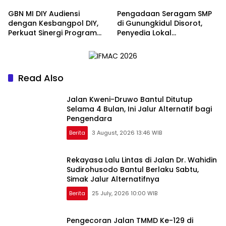
GBN MI DIY Audiensi
Pengadaan Seragam SMP
dengan Kesbangpol DIY,
di Gunungkidul Disorot,
Perkuat Sinergi Program
Penyedia Lokal
Bela Negara dan Edukasi
Pertanyakan Mengapa
Cinta Tanah Air
Selalu Mengarah ke
Vendor yang Sama
Read Also
Jalan Kweni-Druwo Bantul Ditutup
Selama 4 Bulan, Ini Jalur Alternatif bagi
Pengendara
Berita
3 August, 2026 13:46 WIB
Rekayasa Lalu Lintas di Jalan Dr. Wahidin
Sudirohusodo Bantul Berlaku Sabtu,
Simak Jalur Alternatifnya
Berita
25 July, 2026 10:00 WIB
Pengecoran Jalan TMMD Ke-129 di