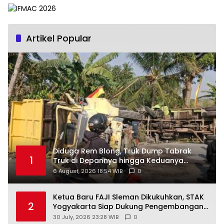
Artikel Popular
Diduga Rem Blong, Truk Dump Tabrak
1
Truk di Depannya hingga Keduanya
Terguling di Patuk
6 August, 2026 18:54 WIB
0
Ketua Baru FAJI Sleman Dikukuhkan, STAK
2
Yogyakarta Siap Dukung Pengembangan
Arung Jeram DIY
30 July, 2026 23:28 WIB
0