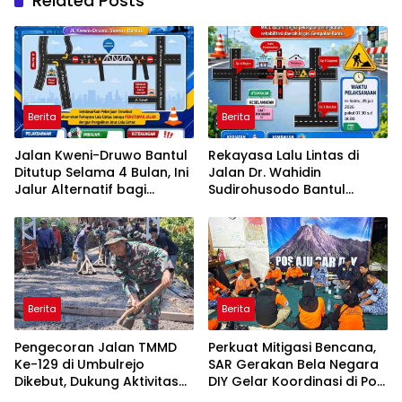
Related Posts
Berita
Berita
Jalan Kweni-Druwo Bantul
Rekayasa Lalu Lintas di
Ditutup Selama 4 Bulan, Ini
Jalan Dr. Wahidin
Jalur Alternatif bagi
Sudirohusodo Bantul
Pengendara
Berlaku Sabtu, Simak Jalur
Alternatifnya
Berita
Berita
Pengecoran Jalan TMMD
Perkuat Mitigasi Bencana,
Ke-129 di Umbulrejo
SAR Gerakan Bela Negara
Dikebut, Dukung Aktivitas
DIY Gelar Koordinasi di Pos
Berita
Berita
Ekonomi Warga
Aju