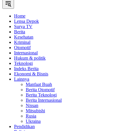
Home
Lensa Depok
Surya TV
Berita
Kesehatan
Kriminal
Otomotif
Internasional
Hukum & politik
Teknologi
Indeks Berita
Ekonomi & Bisnis
Lainnya
Manfaat Buah
Berita Otomotif
Berita Teknologi
Berita Internasional
Nissan
Mitsubishi
Rusia
Ukraina
Pendidikan