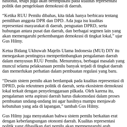
nasional, tetapi juga akan berimplikasi pada kualitas representasi
politik dan pengelolaan demokrasi di daerah.
“Ketika RUU Pemilu dibahas, kita tidak hanya berbicara tentang
pemilihan anggota DPR dan DPD. Ada juga isu kualitas
representasi masyarakat di daerah, penguatan DPRD, serta
hubungan antara pusat dan daerah, dan berbagai segmen lain yang
akan memengaruhi perkembangan demokrasi di tingkat lokal,” ujar
Gus Hilmy.
Ketua Bidang Ukhuwah Majelis Ulama Indonesia (MUI) DIY itu
menegaskan pentingnya mempertimbangkan pengalaman daerah
dalam menyusun RUU Pemilu. Menurutnya, berbagai masalah yang
muncul selama pelaksanaan pemilu banyak terjadi di tingkat daerah
dan memerlukan perhatian dalam pembuatan regulasi yang baru.
“Desain sistem pemilu akan berdampak pada kualitas representasi di
DPRD, pola rekrutmen politik di daerah, serta ekosistem demokrasi
lokal terkait dengan penyelenggaraan pilkada. Oleh karena itu,
pengalaman serta aspirasi daerah harus diakomodasi dalam proses
pembuatan undang-undang ini agar hasilnya mampu menjawab
kebutuhan yang ada di lapangan,” tambah Gus Hilmy.
Gus Hilmy juga menyatakan bahwa sistem pemilu berkaitan erat
dengan keberlangsungan otonomi daerah. Kualitas representasi
politik yang dihasilkan dari pemilu akan mempengaruhi arah