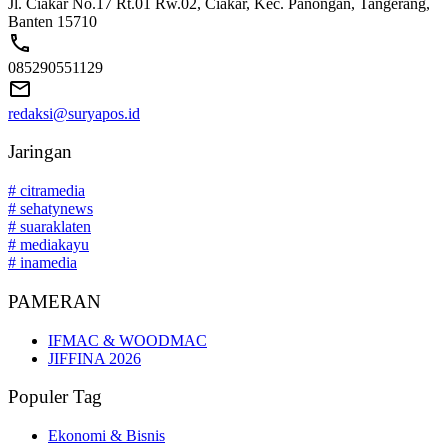
Jl. Ciakar No.17 Rt.01 Rw.02, Ciakar, Kec. Panongan, Tangerang,
Banten 15710
085290551129
redaksi@suryapos.id
Jaringan
# citramedia
# sehatynews
# suaraklaten
# mediakayu
# inamedia
PAMERAN
IFMAC & WOODMAC
JIFFINA 2026
Populer Tag
Ekonomi & Bisnis