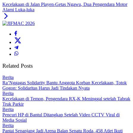
Kecelakaan di Jalan Playen-Getas Ngawu, Dua Pengendara Motor
Alami Luka-luka
Related Posts
Berita
Ra’Nggagas Solidarity Bantu Anggota Korban Kecelakaan, Totok
Gogon: Solidaritas Harus Jadi Tindakan Nyata
Berita
Kecelakaan di Temon, Pengendara RX-K Meninggal setelah Tabrak
Truk Parkir
Berita
Pencuri HP di Bantul Ditangkap Setelah Video CCTV Viral di
Media Sosial
Berita
Pantai Sepanjang Jadi Arena Balap Sepatu Roda, 458 Atlet Ikuti