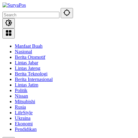
Skip
to
content
Manfaat Buah
Nasional
Berita Otomotif
Lintas Jabar
Lintas Jateng
Berita Teknologi
Berita Internasional
Lintas Jatim
Politik
Nissan
Mitsubishi
Rusia
LifeStyle
Ukraina
Ekonomi
Pendidikan