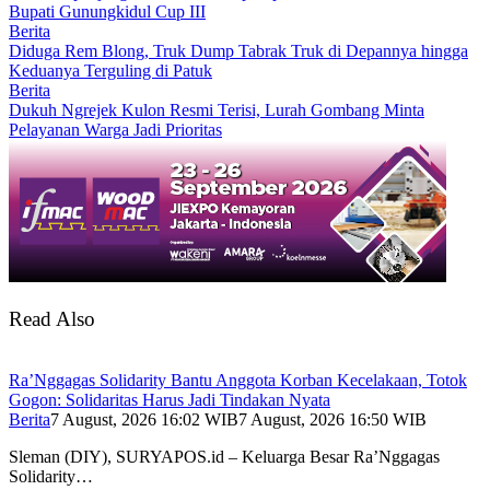
Bupati Gunungkidul Cup III
Berita
Diduga Rem Blong, Truk Dump Tabrak Truk di Depannya hingga
Keduanya Terguling di Patuk
Berita
Dukuh Ngrejek Kulon Resmi Terisi, Lurah Gombang Minta
Pelayanan Warga Jadi Prioritas
Read Also
Ra’Nggagas Solidarity Bantu Anggota Korban Kecelakaan, Totok
Gogon: Solidaritas Harus Jadi Tindakan Nyata
Berita
7 August, 2026 16:02 WIB
7 August, 2026 16:50 WIB
Sleman (DIY), SURYAPOS.id – Keluarga Besar Ra’Nggagas
Solidarity…