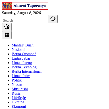
Skip
to
content
Saturday, August 8, 2026
Manfaat Buah
Nasional
Berita Otomotif
Lintas Jabar
Lintas Jateng
Berita Teknologi
Berita Internasional
Lintas Jatim
Politik
Nissan
Mitsubishi
Rusia
LifeStyle
Ukraina
Ekonomi