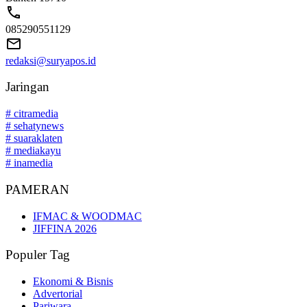
085290551129
redaksi@suryapos.id
Jaringan
# citramedia
# sehatynews
# suaraklaten
# mediakayu
# inamedia
PAMERAN
IFMAC & WOODMAC
JIFFINA 2026
Populer Tag
Ekonomi & Bisnis
Advertorial
Pariwara