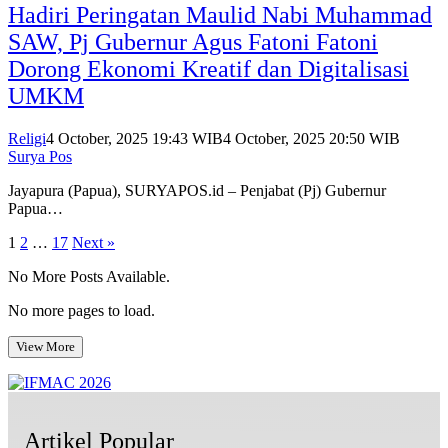
Hadiri Peringatan Maulid Nabi Muhammad
SAW, Pj Gubernur Agus Fatoni Fatoni
Dorong Ekonomi Kreatif dan Digitalisasi
UMKM
Religi
4 October, 2025 19:43 WIB
4 October, 2025 20:50 WIB
Surya Pos
Jayapura (Papua), SURYAPOS.id – Penjabat (Pj) Gubernur
Papua…
Posts
1
2
…
17
Next »
pagination
No More Posts Available.
No more pages to load.
View More
Artikel Popular