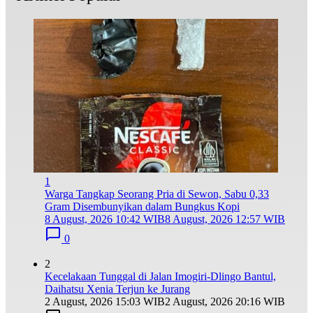
1
Warga Tangkap Seorang Pria di Sewon, Sabu 0,33
Gram Disembunyikan dalam Bungkus Kopi
8 August, 2026 10:42 WIB
8 August, 2026 12:57 WIB
0
2
Kecelakaan Tunggal di Jalan Imogiri-Dlingo Bantul,
Daihatsu Xenia Terjun ke Jurang
2 August, 2026 15:03 WIB
2 August, 2026 20:16 WIB