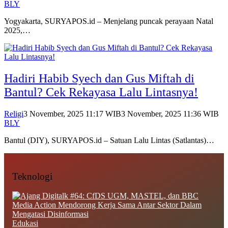
BLY
Yogyakarta, SURYAPOS.id – Menjelang puncak perayaan Natal
2025,…
Hadiri Habib Syech dan Gus Miftah di
Bantul? Cek Rekayasa Lalu Lintasnya!
Religi
3 November, 2025 11:17 WIB
3 November, 2025 11:36 WIB
BLY
Bantul (DIY), SURYAPOS.id – Satuan Lalu Lintas (Satlantas)…
Teknologi
Edukasi