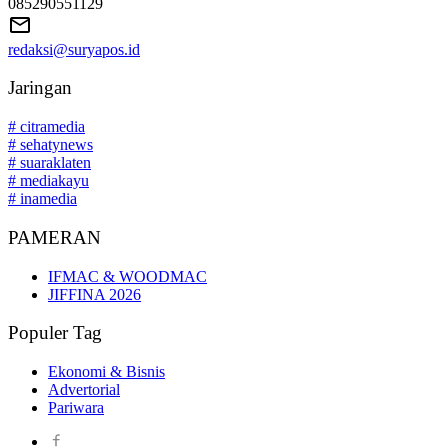
085290551129
redaksi@suryapos.id
Jaringan
# citramedia
# sehatynews
# suaraklaten
# mediakayu
# inamedia
PAMERAN
IFMAC & WOODMAC
JIFFINA 2026
Populer Tag
Ekonomi & Bisnis
Advertorial
Pariwara