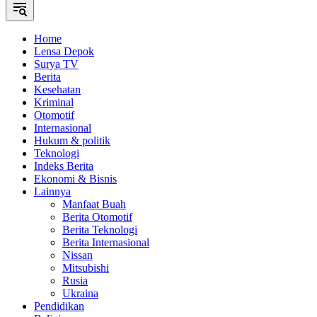
Home
Lensa Depok
Surya TV
Berita
Kesehatan
Kriminal
Otomotif
Internasional
Hukum & politik
Teknologi
Indeks Berita
Ekonomi & Bisnis
Lainnya
Manfaat Buah
Berita Otomotif
Berita Teknologi
Berita Internasional
Nissan
Mitsubishi
Rusia
Ukraina
Pendidikan