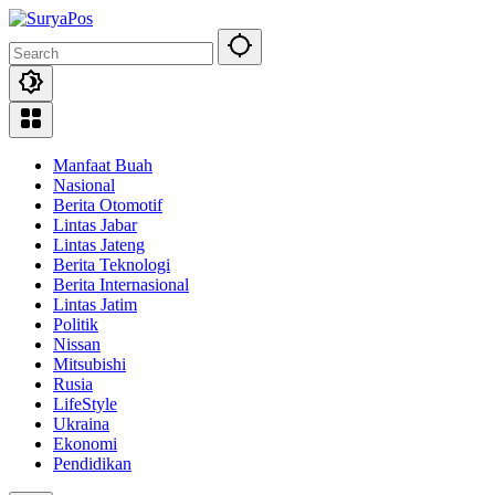
Skip
to
content
Manfaat Buah
Nasional
Berita Otomotif
Lintas Jabar
Lintas Jateng
Berita Teknologi
Berita Internasional
Lintas Jatim
Politik
Nissan
Mitsubishi
Rusia
LifeStyle
Ukraina
Ekonomi
Pendidikan