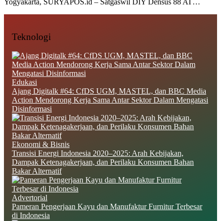
Yogyakarta, SURYAPOS.id – Satgaswil DIY Densus 88 AT…
Teknologi
Edukasi
Ajang Digitalk #64: CfDS UGM, MASTEL, dan BBC Media
Action Mendorong Kerja Sama Antar Sektor Dalam Mengatasi
Disinformasi
Ekonomi & Bisnis
Transisi Energi Indonesia 2020–2025: Arah Kebijakan,
Dampak Ketenagakerjaan, dan Perilaku Konsumen Bahan
Bakar Alternatif
Advertorial
Pameran Pengerjaan Kayu dan Manufaktur Furnitur Terbesar
di Indonesia