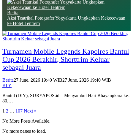
Berita
Aksi Teatrikal Fotografer Yogyakarta Ungkapkan Kekecewaan
ke Hotel Tentrem
Turnamen Mobile Legends Kapolres Bantul
Cup 2026 Berakhir, Shorttrim Keluar
sebagai Juara
Berita
27 June, 2026 19:40 WIB
27 June, 2026 19:40 WIB
BLY
Bantul (DIY), SURYAPOS.id – Menyambut Hari Bhayangkara ke-
80,…
Posts
1
2
…
107
Next »
pagination
No More Posts Available.
No more pages to load.