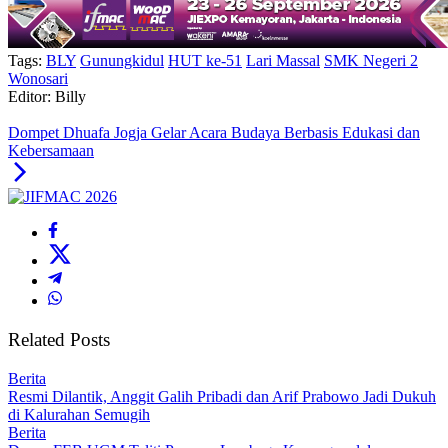
Tags:
BLY
Gunungkidul
HUT ke-51
Lari Massal
SMK Negeri 2
Wonosari
Editor: Billy
Dompet Dhuafa Jogja Gelar Acara Budaya Berbasis Edukasi dan
Kebersamaan
Related Posts
Berita
Resmi Dilantik, Anggit Galih Pribadi dan Arif Prabowo Jadi Dukuh
di Kalurahan Semugih
Berita