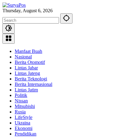
Skip
to
Thursday, August 6, 2026
content
Manfaat Buah
Nasional
Berita Otomotif
Lintas Jabar
Lintas Jateng
Berita Teknologi
Berita Internasional
Lintas Jatim
Politik
Nissan
Mitsubishi
Rusia
LifeStyle
Ukraina
Ekonomi
Pendidikan