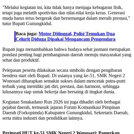
‎”Melalui kegiatan ini, kita tidak hanya menjaga kebugaran fisik,
tetapi juga melatih sportivitas dan nilai-nilai kerja keras. Generasi
muda harus terus bergerak dan bersemangat dalam meraih prestasi,”
tutur Bupati Gunungkidul.
Baca juga:
Motor Ditinggal, Polisi Temukan Dua
Celurit Diduga Dipakai Mengancam Pengendara
‎Bupati juga menambahkan bahwa budaya sehat jasmani merupakan
pondasi penting bagi pembangunan daerah menuju masyarakat yang
sehat dan produktif.
‎Pelepasan peserta dilakukan secara simbolis dengan pengibaran
bendera start oleh Bupati. Di usianya yang ke-51, SMK Negeri 2
Wonosari diharapkan semakin sukses dalam mencetak putra-putri
terbaik yang memiliki jati diri, prestasi, dan harmoni, sehingga
lulusannya siap untuk bekerja dan bersaing di tingkat dunia.
‎Kegiatan Smakadano Run 2026 ini juga dihadiri oleh berbagai
pejabat daerah, termasuk jajaran Forum Komunikasi Pimpinan
Daerah (Forkopimda) Kabupaten Gunungkidul, Sekretaris Daerah,
serta mitra industri dan pendidikan lainnya.
‎Peringati HUT ke-51 SMK Negeri 2 Wonosari: Pamerkan