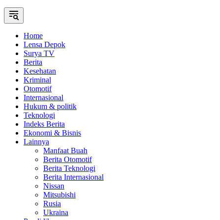
Home
Lensa Depok
Surya TV
Berita
Kesehatan
Kriminal
Otomotif
Internasional
Hukum & politik
Teknologi
Indeks Berita
Ekonomi & Bisnis
Lainnya
Manfaat Buah
Berita Otomotif
Berita Teknologi
Berita Internasional
Nissan
Mitsubishi
Rusia
Ukraina