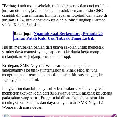
‎”Berbagai unit usaha sekolah, mulai dari servis dan cuci mobil di
jurusan otomotif, jasa pembuatan produk dengan mesin CNC
canggih di jurusan mesin, hingga layanan fotografi dan video di
jurusan DKV, kini dapat diakses oleh publik.” ungkap Darmadi
selaku Kepala Sekolah.
Baca juga:
Ngantuk Saat Berkendara, Pemuda 20
Tahun Patah Kaki Usai Tabrak Tiang Listrik
‎Hal ini merupakan bagian dari upaya sekolah untuk mencetak
sumber daya manusia yang siap terjun ke dunia kerja maupun
melanjutkan ke jenjang pendidikan tinggi.
‎Ke depan, SMK Negeri 2 Wonosari terus memperluas
jangkauannya ke tingkat internasional. Pihak sekolah juga
mengumumkan rencana pembukaan kelas khusus magang ke
Jepang pada tahun ini.
‎Langkah ini diambil menyusul keberhasilan sekolah yang telah
memberangkatkan lebih dari 80 siswanya untuk magang ke Jepang
pada tahun yang sama. Program ini diharapkan dapat semakin
meningkatkan kualitas dan daya saing lulusan SMK Negeri 2
Wonosari di masa depan.