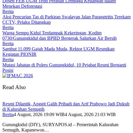
Dosen FEB UGM Teliti Peranan Lembaga Keuangan dalam
Menekan Deforestasi
Berita
Aksi Pencurian Tas di Parkiran Swalayan Jalan Parangtritis Terekam
CCTV, Pelaku Ditangkap
Berita
Warga Sempu Kidul Terdampak Kekeringan, Kodim
0730/Gunungkidul dan BPBD Bergerak Salurkan Air Bersih
Berita
Sambut 11.099 Gajah Mada Muda, Rektor UGM Resmikan
Kegiatan PIONIR
Berita
Mutasi Jabatan di Polres Gunungkidul, 10 Pejabat Resmi Berganti
Posisi
Read Also
Resmi Dilantik, Anggit Galih Pribadi dan Arif Prabowo Jadi Dukuh
di Kalurahan Semugih
Berita
4 August, 2026 19:09 WIB
4 August, 2026 21:03 WIB
Gunungkidul (DIY), SURYAPOS.id – Pemerintah Kalurahan
Semugih, Kapanewon…