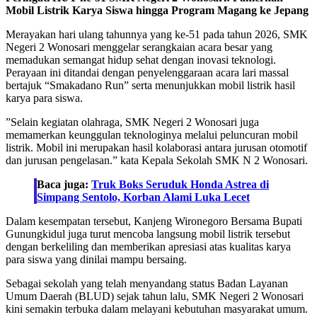
Mobil Listrik Karya Siswa hingga Program Magang ke Jepang
‎Merayakan hari ulang tahunnya yang ke-51 pada tahun 2026, SMK
Negeri 2 Wonosari menggelar serangkaian acara besar yang
memadukan semangat hidup sehat dengan inovasi teknologi.
Perayaan ini ditandai dengan penyelenggaraan acara lari massal
bertajuk “Smakadano Run” serta menunjukkan mobil listrik hasil
karya para siswa.
‎”Selain kegiatan olahraga, SMK Negeri 2 Wonosari juga
memamerkan keunggulan teknologinya melalui peluncuran mobil
listrik. Mobil ini merupakan hasil kolaborasi antara jurusan otomotif
dan jurusan pengelasan.” kata Kepala Sekolah SMK N 2 Wonosari.
Baca juga:
Truk Boks Seruduk Honda Astrea di
Simpang Sentolo, Korban Alami Luka Lecet
‎Dalam kesempatan tersebut, Kanjeng Wironegoro Bersama Bupati
Gunungkidul juga turut mencoba langsung mobil listrik tersebut
dengan berkeliling dan memberikan apresiasi atas kualitas karya
para siswa yang dinilai mampu bersaing.
‎Sebagai sekolah yang telah menyandang status Badan Layanan
Umum Daerah (BLUD) sejak tahun lalu, SMK Negeri 2 Wonosari
kini semakin terbuka dalam melayani kebutuhan masyarakat umum.