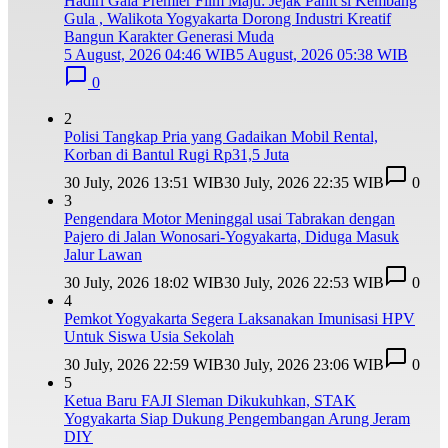
Hadiri Gala Premier Film Maju: Jejak Pahit si Kembang
Gula , Walikota Yogyakarta Dorong Industri Kreatif
Bangun Karakter Generasi Muda
5 August, 2026 04:46 WIB
5 August, 2026 05:38 WIB
0
2
Polisi Tangkap Pria yang Gadaikan Mobil Rental,
Korban di Bantul Rugi Rp31,5 Juta
30 July, 2026 13:51 WIB
30 July, 2026 22:35 WIB
0
3
Pengendara Motor Meninggal usai Tabrakan dengan
Pajero di Jalan Wonosari-Yogyakarta, Diduga Masuk
Jalur Lawan
30 July, 2026 18:02 WIB
30 July, 2026 22:53 WIB
0
4
Pemkot Yogyakarta Segera Laksanakan Imunisasi HPV
Untuk Siswa Usia Sekolah
30 July, 2026 22:59 WIB
30 July, 2026 23:06 WIB
0
5
Ketua Baru FAJI Sleman Dikukuhkan, STAK
Yogyakarta Siap Dukung Pengembangan Arung Jeram
DIY