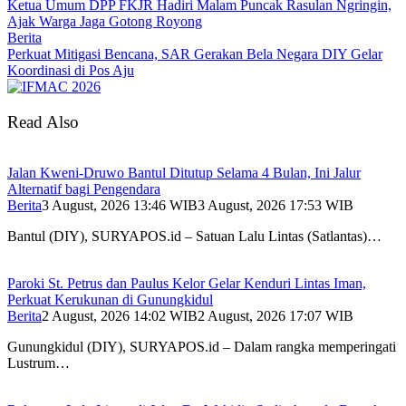
Ketua Umum DPP FKJR Hadiri Malam Puncak Rasulan Ngringin,
Ajak Warga Jaga Gotong Royong
Berita
Perkuat Mitigasi Bencana, SAR Gerakan Bela Negara DIY Gelar
Koordinasi di Pos Aju
Read Also
Jalan Kweni-Druwo Bantul Ditutup Selama 4 Bulan, Ini Jalur
Alternatif bagi Pengendara
Berita
3 August, 2026 13:46 WIB
3 August, 2026 17:53 WIB
Bantul (DIY), SURYAPOS.id – Satuan Lalu Lintas (Satlantas)…
Paroki St. Petrus dan Paulus Kelor Gelar Kenduri Lintas Iman,
Perkuat Kerukunan di Gunungkidul
Berita
2 August, 2026 14:02 WIB
2 August, 2026 17:07 WIB
Gunungkidul (DIY), SURYAPOS.id – Dalam rangka memperingati
Lustrum…