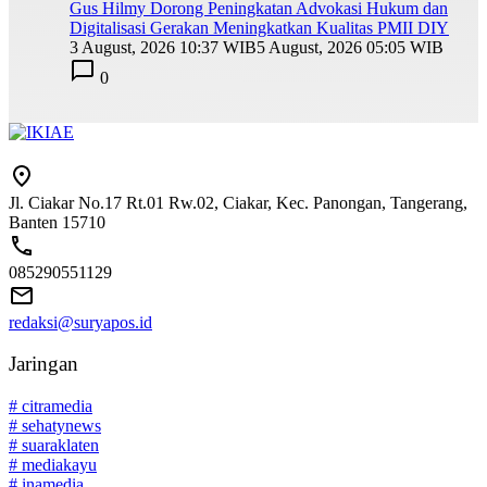
Gus Hilmy Dorong Peningkatan Advokasi Hukum dan
Digitalisasi Gerakan Meningkatkan Kualitas PMII DIY
3 August, 2026 10:37 WIB
5 August, 2026 05:05 WIB
0
Jl. Ciakar No.17 Rt.01 Rw.02, Ciakar, Kec. Panongan, Tangerang,
Banten 15710
085290551129
redaksi@suryapos.id
Jaringan
# citramedia
# sehatynews
# suaraklaten
# mediakayu
# inamedia