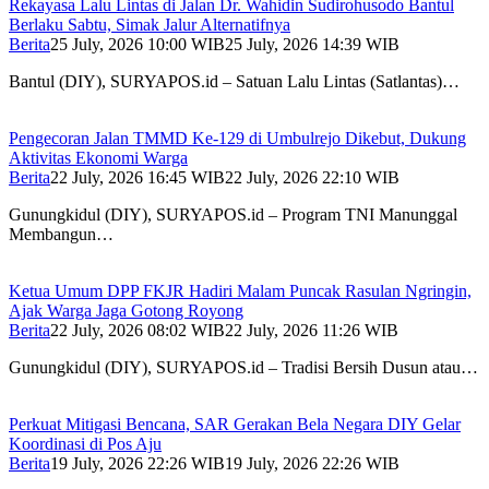
Rekayasa Lalu Lintas di Jalan Dr. Wahidin Sudirohusodo Bantul
Berlaku Sabtu, Simak Jalur Alternatifnya
Berita
25 July, 2026 10:00 WIB
25 July, 2026 14:39 WIB
Bantul (DIY), SURYAPOS.id – Satuan Lalu Lintas (Satlantas)…
Pengecoran Jalan TMMD Ke-129 di Umbulrejo Dikebut, Dukung
Aktivitas Ekonomi Warga
Berita
22 July, 2026 16:45 WIB
22 July, 2026 22:10 WIB
Gunungkidul (DIY), SURYAPOS.id – Program TNI Manunggal
Membangun…
Ketua Umum DPP FKJR Hadiri Malam Puncak Rasulan Ngringin,
Ajak Warga Jaga Gotong Royong
Berita
22 July, 2026 08:02 WIB
22 July, 2026 11:26 WIB
Gunungkidul (DIY), SURYAPOS.id – Tradisi Bersih Dusun atau…
Perkuat Mitigasi Bencana, SAR Gerakan Bela Negara DIY Gelar
Koordinasi di Pos Aju
Berita
19 July, 2026 22:26 WIB
19 July, 2026 22:26 WIB