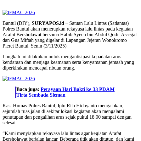
Bantul (DIY),
SURYAPOS.id
– Satuan Lalu Lintas (Satlantas)
Polres Bantul akan menerapkan rekayasa lalu lintas pada kegiatan
Arafat Bersholawat bersama Habib Syech bin Abdul Qodir Assegaf
dan Gus Miftah yang digelar di Lapangan Jejeran Wonokromo
Pleret Bantul, Senin (3/11/2025).
Langkah ini dilakukan untuk mengantisipasi kepadatan arus
kendaraan dan menjaga keamanan serta kenyamanan jemaah yang
diperkirakan mencapai ribuan orang.
Baca juga:
Perayaan Hari Bakti ke-33 PDAM
Tirta Sembada Sleman
Kasi Humas Polres Bantul, Iptu Rita Hidayanto mengatakan,
sejumlah ruas jalan di sekitar lokasi kegiatan akan mengalami
penutupan dan pengalihan arus sejak pukul 18.00 sampai dengan
selesai.
”Kami menyiapkan rekayasa lalu lintas agar kegiatan Arafat
Bersholawat berjalan lancar. Beberapa titik akan ditutup, dan kami