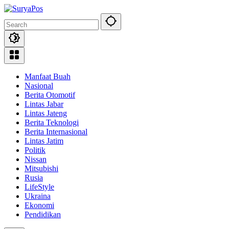
Skip
to
content
Manfaat Buah
Nasional
Berita Otomotif
Lintas Jabar
Lintas Jateng
Berita Teknologi
Berita Internasional
Lintas Jatim
Politik
Nissan
Mitsubishi
Rusia
LifeStyle
Ukraina
Ekonomi
Pendidikan