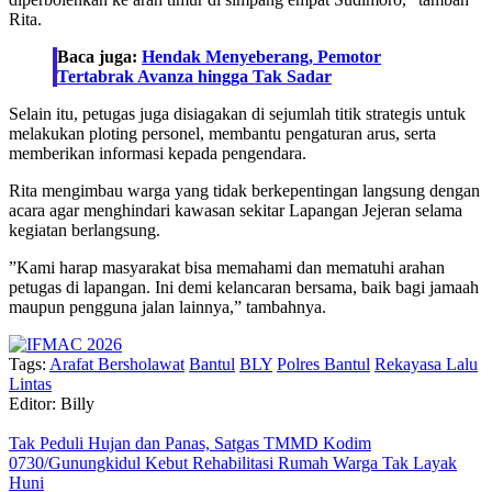
Rita.
Baca juga:
Hendak Menyeberang, Pemotor
Tertabrak Avanza hingga Tak Sadar
Selain itu, petugas juga disiagakan di sejumlah titik strategis untuk
melakukan ploting personel, membantu pengaturan arus, serta
memberikan informasi kepada pengendara.
Rita mengimbau warga yang tidak berkepentingan langsung dengan
acara agar menghindari kawasan sekitar Lapangan Jejeran selama
kegiatan berlangsung.
”Kami harap masyarakat bisa memahami dan mematuhi arahan
petugas di lapangan. Ini demi kelancaran bersama, baik bagi jamaah
maupun pengguna jalan lainnya,” tambahnya.
Tags:
Arafat Bersholawat
Bantul
BLY
Polres Bantul
Rekayasa Lalu
Lintas
Editor: Billy
Tak Peduli Hujan dan Panas, Satgas TMMD Kodim
0730/Gunungkidul Kebut Rehabilitasi Rumah Warga Tak Layak
Huni