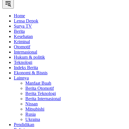
Home
Lensa Depok
Surya TV
Berita
Kesehatan
Kriminal
Otomotif
Internasional
Hukum & politik
Teknologi
Indeks Berita
Ekonomi & Bisnis
Lainnya
Manfaat Buah
Berita Otomotif
Berita Teknologi
Berita Internasional
Nissan
Mitsubishi
Rusia
Ukraina
Pendidikan