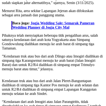
sudah siapkan jalur alternatifnya,” ujarnya, Senin (3/11/2025).
Menurut Rita, area sekitar Lapangan Jejeran akan difokuskan
sebagai area jamaah dan panggung utama.
Baca juga:
Jogja Wedding Sale: Semarak Pameran
Wedding Planner di Jogja City Mal
Pihaknya telah menyiapkan beberapa titik pengalihan arus, salah
satunya kendaraan dari arah kota Yogyakarta atau Simpang
Gondowulung dialihkan menuju ke arah barat di simpang tiga
Tamanan.
”Kendaraan truk atau bus dari arah Dlingo atau Imogiri dialihkan di
simpang tiga Karangsemut menuju ke arah barat (Jalan Imogiri
Barat) dan untuk R2/R4 dialihkan di simpang empat Trimulyo
menuju barat atau timur,” jelasnya.
Kendaraan truk atau bus dari arah Jalan Pleret-Banguntapan
dialihkan di simpang tiga Kantor Pos menuju ke arah selatan dan
untuk R2/R4 dialihkan di simpang empat Lapangan Kanggotan
menuju selatan ke arah Sindet.
“Kendaraan dari arah Imogiri atau Jalan Parangtritis, tidak
diperbolehkan ke arah timur di simpang empat Sudimoro,” tambah