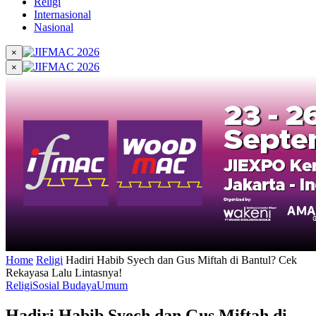
Religi
Internasional
Nasional
×
×
Home
Religi
Hadiri Habib Syech dan Gus Miftah di Bantul? Cek
Rekayasa Lalu Lintasnya!
Religi
Sosial Budaya
Umum
Hadiri Habib Syech dan Gus Miftah di