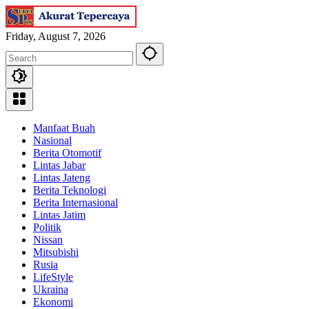
Skip
to
content
Friday, August 7, 2026
Manfaat Buah
Nasional
Berita Otomotif
Lintas Jabar
Lintas Jateng
Berita Teknologi
Berita Internasional
Lintas Jatim
Politik
Nissan
Mitsubishi
Rusia
LifeStyle
Ukraina
Ekonomi