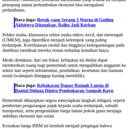
penopang utama pertumbuhan ekonomi bisa mengalami
perlambatan.
Baca juga:
Beruk yang Serang 3 Warga di Gading
Akhirnya Ditangkap, Balita Jadi Korban
Pelaku usaha, khususnya sektor usaha mikro, kecil, dan menengah
(UMKM), juga diprediksi menjadi kelompok yang paling
terdampak. Keterbatasan modal dan tingginya ketergantungan pada
distribusi membuat mereka rentan terhadap kenaikan biaya.
Meski demikian, dari sisi fiskal, kebijakan ini dinilai dapat
memberikan ruang bagi pemerintah untuk mengalihkan anggaran ke
sektor lain seperti infrastruktur, pendidikan, kesehatan dan bantuan
sosial (walaupun dianggap kurang mendidik).
Baca juga:
Kebakaran Dapur Rumah Lansia di
Bantul Diduga Dipicu Pembakaran Sampah Kayu
Pemerintah diharapkan segera menyiapkan langkah mitigasi, seperti
pemberian pengurangan pajak kepada usaha terdampak, subsidi
transportasi, serta pengendalian harga bahan pokok guna menjaga
stabilitas ekonomi dan sosial.
Kenaikan harga BBM ini kembali menjadi pengingat bahwa