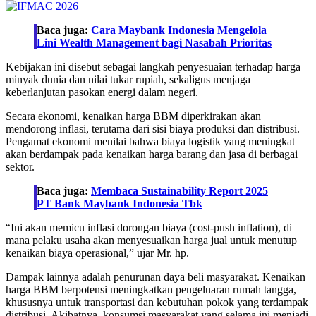
Baca juga:
Cara Maybank Indonesia Mengelola
Lini Wealth Management bagi Nasabah Prioritas
Kebijakan ini disebut sebagai langkah penyesuaian terhadap harga
minyak dunia dan nilai tukar rupiah, sekaligus menjaga
keberlanjutan pasokan energi dalam negeri.
Secara ekonomi, kenaikan harga BBM diperkirakan akan
mendorong inflasi, terutama dari sisi biaya produksi dan distribusi.
Pengamat ekonomi menilai bahwa biaya logistik yang meningkat
akan berdampak pada kenaikan harga barang dan jasa di berbagai
sektor.
Baca juga:
Membaca Sustainability Report 2025
PT Bank Maybank Indonesia Tbk
“Ini akan memicu inflasi dorongan biaya (cost-push inflation), di
mana pelaku usaha akan menyesuaikan harga jual untuk menutup
kenaikan biaya operasional,” ujar Mr. hp.
Dampak lainnya adalah penurunan daya beli masyarakat. Kenaikan
harga BBM berpotensi meningkatkan pengeluaran rumah tangga,
khususnya untuk transportasi dan kebutuhan pokok yang terdampak
distribusi. Akibatnya, konsumsi masyarakat yang selama ini menjadi