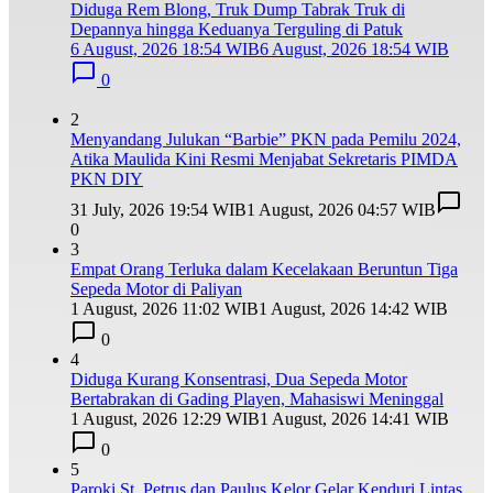
Diduga Rem Blong, Truk Dump Tabrak Truk di
Depannya hingga Keduanya Terguling di Patuk
6 August, 2026 18:54 WIB
6 August, 2026 18:54 WIB
0
2
Menyandang Julukan “Barbie” PKN pada Pemilu 2024,
Atika Maulida Kini Resmi Menjabat Sekretaris PIMDA
PKN DIY
31 July, 2026 19:54 WIB
1 August, 2026 04:57 WIB
0
3
Empat Orang Terluka dalam Kecelakaan Beruntun Tiga
Sepeda Motor di Paliyan
1 August, 2026 11:02 WIB
1 August, 2026 14:42 WIB
0
4
Diduga Kurang Konsentrasi, Dua Sepeda Motor
Bertabrakan di Gading Playen, Mahasiswi Meninggal
1 August, 2026 12:29 WIB
1 August, 2026 14:41 WIB
0
5
Paroki St. Petrus dan Paulus Kelor Gelar Kenduri Lintas