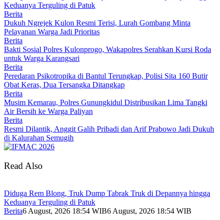
Keduanya Terguling di Patuk
Berita
Dukuh Ngrejek Kulon Resmi Terisi, Lurah Gombang Minta
Pelayanan Warga Jadi Prioritas
Berita
Bakti Sosial Polres Kulonprogo, Wakapolres Serahkan Kursi Roda
untuk Warga Karangsari
Berita
Peredaran Psikotropika di Bantul Terungkap, Polisi Sita 160 Butir
Obat Keras, Dua Tersangka Ditangkap
Berita
Musim Kemarau, Polres Gunungkidul Distribusikan Lima Tangki
Air Bersih ke Warga Paliyan
Berita
Resmi Dilantik, Anggit Galih Pribadi dan Arif Prabowo Jadi Dukuh
di Kalurahan Semugih
Read Also
Diduga Rem Blong, Truk Dump Tabrak Truk di Depannya hingga
Keduanya Terguling di Patuk
Berita
6 August, 2026 18:54 WIB
6 August, 2026 18:54 WIB