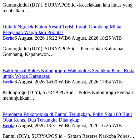
Gunungkidul (DIY), SURYAPOS.id -Kecelakaan lalu lintas yang
melibatkan…
Dukuh Ngrejek Kulon Resmi Terisi, Lurah Gombang Minta
Pelayanan Warga Jadi Prioritas
Berita
6 August, 2026 15:22 WIB
6 August, 2026 18:25 WIB
Gunungkidul (DIY), SURYAPOS.id – Pemerintah Kalurahan
Gombang, Kapanewon…
Bakti Sosial Polres Kulonprogo, Wakapolres Serahkan Kursi Roda
untuk Warga Karangsari
Berita
6 August, 2026 14:00 WIB
6 August, 2026 17:04 WIB
Kulonprogo (DIY), SURYAPOS.id – Polres Kulonprogo kembali
menunjukkan…
Peredaran Psikotropika di Bantul Terungkap, Polisi Sita 160 Butir
Obat Keras, Dua Tersangka Ditangkap
Berita
6 August, 2026 13:31 WIB
6 August, 2026 16:26 WIB
Bantul (DIY), SURYAPOS.id – Satuan Reserse Narkoba Polres…