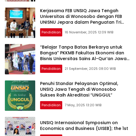
Kerjasama FEB UNSIQ Jawa Tengah
Universitas di Wonosobo dengan FEB
UNISNU Jepara dalam Penguatan Tri
Darma Perguruan Tinggi
Pendidikan
16 November, 2025 12:09 WIB
“Belajar Tanpa Batas Berkarya untuk
Bangsa” PKKMB Fakultas Ekonomi dan
Bisnis Universitas Sains Al-Qur’an Jawa
Tengah di Wonosobo Tahun 2025
Pendidikan
21 September, 2025 08:00 WIB
Penuhi Standar Pelayanan Optimal,
UNSIQ Jawa Tengah di Wonosobo
Sukses Raih Akreditasi “UNGGUL”
Pendidikan
7 May, 2025 13:20 WIB
UNSIQ Internasional Symposium on
Economics and Business (UISEB); the 1st