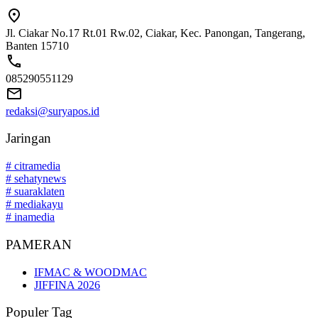
Jl. Ciakar No.17 Rt.01 Rw.02, Ciakar, Kec. Panongan, Tangerang,
Banten 15710
085290551129
redaksi@suryapos.id
Jaringan
# citramedia
# sehatynews
# suaraklaten
# mediakayu
# inamedia
PAMERAN
IFMAC & WOODMAC
JIFFINA 2026
Populer Tag