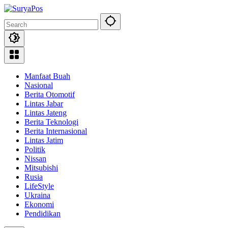
Skip
to
content
Manfaat Buah
Nasional
Berita Otomotif
Lintas Jabar
Lintas Jateng
Berita Teknologi
Berita Internasional
Lintas Jatim
Politik
Nissan
Mitsubishi
Rusia
LifeStyle
Ukraina
Ekonomi
Pendidikan