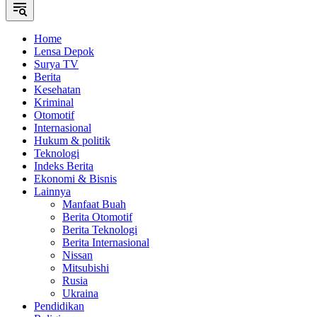
Home
Lensa Depok
Surya TV
Berita
Kesehatan
Kriminal
Otomotif
Internasional
Hukum & politik
Teknologi
Indeks Berita
Ekonomi & Bisnis
Lainnya
Manfaat Buah
Berita Otomotif
Berita Teknologi
Berita Internasional
Nissan
Mitsubishi
Rusia
Ukraina
Pendidikan