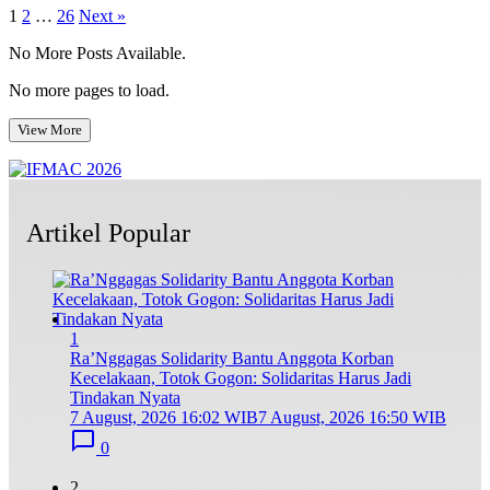
Posts
1
2
…
26
Next »
pagination
No More Posts Available.
No more pages to load.
View More
Artikel Popular
1
Ra’Nggagas Solidarity Bantu Anggota Korban
Kecelakaan, Totok Gogon: Solidaritas Harus Jadi
Tindakan Nyata
7 August, 2026 16:02 WIB
7 August, 2026 16:50 WIB
0
2