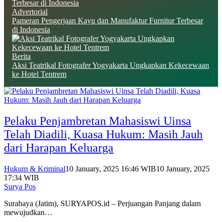
Advertorial
Pameran Pengerjaan Kayu dan Manufaktur Furnitur Terbesar
di Indonesia
Berita
Aksi Teatrikal Fotografer Yogyakarta Ungkapkan Kekecewaan
ke Hotel Tentrem
Pelaku Penjambretan Mahasiswi Uinsa
Telah Diadili, Kuasa Hukum: Masih Jauh
dari Harapan Keluarga
Hukum & Kriminal
10 January, 2025 16:46 WIB
10 January, 2025
17:34 WIB
Surya Pos
Surabaya (Jatim), SURYAPOS.id – Perjuangan Panjang dalam
mewujudkan…