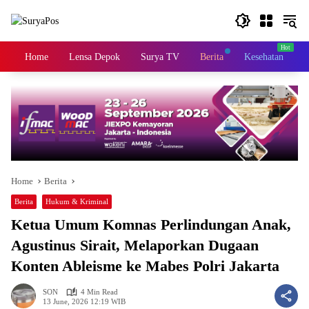
Skip
to
content
Home
Lensa Depok
Surya TV
Berita
Kesehatan
K
Home
Berita
Berita
Hukum & Kriminal
Ketua Umum Komnas Perlindungan Anak,
Agustinus Sirait, Melaporkan Dugaan
Konten Ableisme ke Mabes Polri Jakarta
SON
4 Min Read
13 June, 2026 12:19 WIB