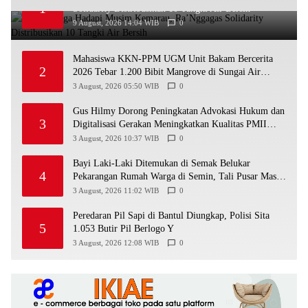
1
Solidarity Distribusikan 10 Tangki Air Bersih
9 August, 2026 14:04 WIB
0
Mahasiswa KKN-PPM UGM Unit Bakam Bercerita
2
2026 Tebar 1.200 Bibit Mangrove di Sungai Air
Layang
3 August, 2026 05:50 WIB
0
Gus Hilmy Dorong Peningkatan Advokasi Hukum dan
3
Digitalisasi Gerakan Meningkatkan Kualitas PMII
DIY
3 August, 2026 10:37 WIB
0
Bayi Laki-Laki Ditemukan di Semak Belukar
4
Pekarangan Rumah Warga di Semin, Tali Pusar Masih
Menempel
3 August, 2026 11:02 WIB
0
Peredaran Pil Sapi di Bantul Diungkap, Polisi Sita
5
1.053 Butir Pil Berlogo Y
3 August, 2026 12:08 WIB
0