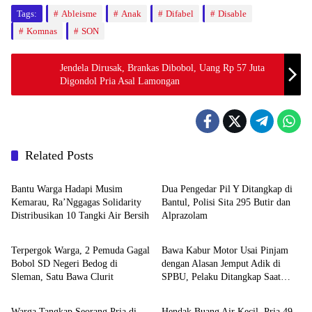
Tags:
Ableisme
Anak
Difabel
Disable
Komnas
SON
Jendela Dirusak, Brankas Dibobol, Uang Rp 57 Juta
Digondol Pria Asal Lamongan
Related Posts
Berita
Berita
Bantu Warga Hadapi Musim
Dua Pengedar Pil Y Ditangkap di
Kemarau, Ra’Nggagas Solidarity
Bantul, Polisi Sita 295 Butir dan
Distribusikan 10 Tangki Air Bersih
Alprazolam
Berita
Berita
Terpergok Warga, 2 Pemuda Gagal
Bawa Kabur Motor Usai Pinjam
Bobol SD Negeri Bedog di
dengan Alasan Jemput Adik di
Sleman, Satu Bawa Clurit
SPBU, Pelaku Ditangkap Saat
Berita
Berita
COD
Warga Tangkap Seorang Pria di
Hendak Buang Air Kecil, Pria 49