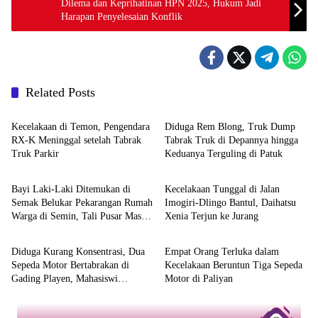
Dilema dan Keprihatinan HPN 2025, Hukum Jadi
Harapan Penyelesaian Konflik
Related Posts
Berita
Berita
Kecelakaan di Temon, Pengendara
Diduga Rem Blong, Truk Dump
RX-K Meninggal setelah Tabrak
Tabrak Truk di Depannya hingga
Truk Parkir
Keduanya Terguling di Patuk
Berita
Berita
Bayi Laki-Laki Ditemukan di
Kecelakaan Tunggal di Jalan
Semak Belukar Pekarangan Rumah
Imogiri-Dlingo Bantul, Daihatsu
Warga di Semin, Tali Pusar Masih
Xenia Terjun ke Jurang
Berita
Berita
Menempel
Diduga Kurang Konsentrasi, Dua
Empat Orang Terluka dalam
Sepeda Motor Bertabrakan di
Kecelakaan Beruntun Tiga Sepeda
Gading Playen, Mahasiswi
Motor di Paliyan
Meninggal