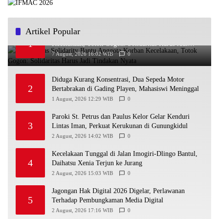
Artikel Popular
Ra’Nggagas Solidarity Bantu Anggota Korban
1
Kecelakaan, Totok Gogon: Solidaritas Harus Jadi
Tindakan Nyata
7 August, 2026 16:02 WIB
0
Diduga Kurang Konsentrasi, Dua Sepeda Motor
2
Bertabrakan di Gading Playen, Mahasiswi Meninggal
1 August, 2026 12:29 WIB
0
Paroki St. Petrus dan Paulus Kelor Gelar Kenduri
3
Lintas Iman, Perkuat Kerukunan di Gunungkidul
2 August, 2026 14:02 WIB
0
Kecelakaan Tunggal di Jalan Imogiri-Dlingo Bantul,
4
Daihatsu Xenia Terjun ke Jurang
2 August, 2026 15:03 WIB
0
Jagongan Hak Digital 2026 Digelar, Perlawanan
5
Terhadap Pembungkaman Media Digital
2 August, 2026 17:16 WIB
0