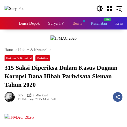
Skip
to
content
Home
Lensa Depok
Surya TV
Berita
Kesehatan
Krimin
Home
Hukum & Kriminal
Hukum & Kriminal
Peristiwa
315 Saksi Diperiksa Dalam Kasus Dugaan
Korupsi Dana Hibah Pariwisata Sleman
Tahun 2020
BLY
2 Min Read
11 February, 2025 14:40 WIB