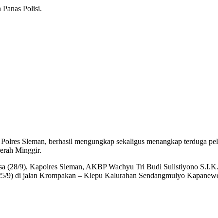
Panas Polisi.
) Polres Sleman, berhasil mengungkap sekaligus menangkap terduga pe
erah Minggir.
sa (28/9), Kapolres Sleman, AKBP Wachyu Tri Budi Sulistiyono S.I.K.,
25/9) di jalan Krompakan – Klepu Kalurahan Sendangmulyo Kapanew