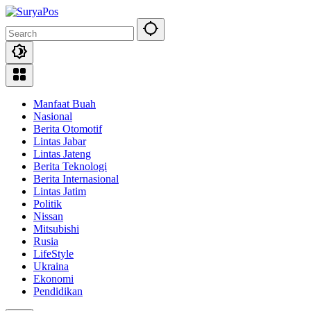
Skip
to
content
Manfaat Buah
Nasional
Berita Otomotif
Lintas Jabar
Lintas Jateng
Berita Teknologi
Berita Internasional
Lintas Jatim
Politik
Nissan
Mitsubishi
Rusia
LifeStyle
Ukraina
Ekonomi
Pendidikan