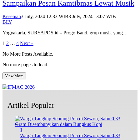
Sampaikan Pesan Kamtibmas Lewat Musik
Kesenian
3 July, 2024 12:33 WIB
3 July, 2024 13:07 WIB
BLY
Yogyakarta, SURYAPOS.id – Progo Band, grup musik yang…
Posts
1
2
…
4
Next »
pagination
No More Posts Available.
No more pages to load.
View More
Artikel Popular
1
Warga Tangkap Seorang Pria di Sewon, Sabu 0,33