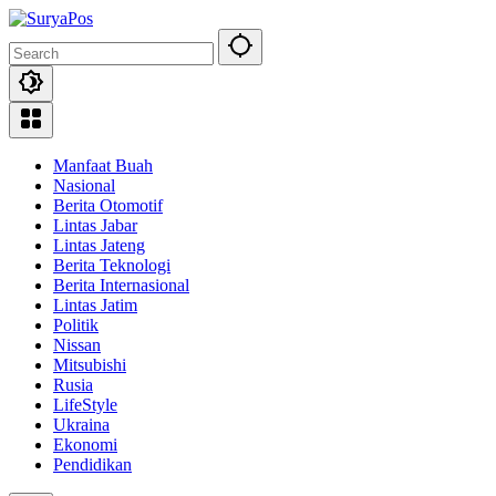
Skip
to
content
Manfaat Buah
Nasional
Berita Otomotif
Lintas Jabar
Lintas Jateng
Berita Teknologi
Berita Internasional
Lintas Jatim
Politik
Nissan
Mitsubishi
Rusia
LifeStyle
Ukraina
Ekonomi
Pendidikan