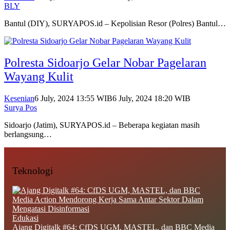
BLY
Bantul (DIY), SURYAPOS.id – Kepolisian Resor (Polres) Bantul…
Polresta Sidoarjo Gelar Nobar Pagelaran
Wayang Kulit
Kesenian
6 July, 2024 13:55 WIB
6 July, 2024 18:20 WIB
Surya Pos
Sidoarjo (Jatim), SURYAPOS.id – Beberapa kegiatan masih
berlangsung…
Teknologi
Edukasi
Ajang Digitalk #64: CfDS UGM, MASTEL, dan BBC Media