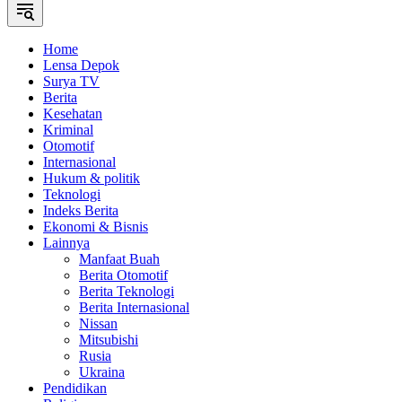
Home
Lensa Depok
Surya TV
Berita
Kesehatan
Kriminal
Otomotif
Internasional
Hukum & politik
Teknologi
Indeks Berita
Ekonomi & Bisnis
Lainnya
Manfaat Buah
Berita Otomotif
Berita Teknologi
Berita Internasional
Nissan
Mitsubishi
Rusia
Ukraina
Pendidikan