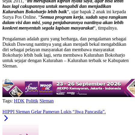
sejak 2011, “
ini
merupakan
kiprah
nyata
saya
,
agar
bisa
lebih
luas
lagi
cakupannya
untuk
mengabdi
dan
menjadikan
Kalurahan
Bokoharjo
lebih
baik
“, ujar bapak 2 anak ini kepada
Surya Pos Online. “
Semua
program
kerja
,
sudah
saya
rangkum
dalam
visi
dan
misi
,
yang
penjabarannya
nantinya
akan
lebih
konkret
menyentuh
segala
lapisan
masyarakat
“, timpalnya.
Pengalaman adalah guru yang berharga, dan pengalaman sebagai
Dukuh Dawung nantinya yang akan menjadi bekal mengabdikan
diri sebagai pelayan masyarakat dan membawa masyarakat
Bokoharjo lebih baik lagi, serta membawa Kalurahan Bokoharjo
untuk sejajar dengan Kalurahan – Kalurahan terbaik se Kabupaten
Sleman.
Tags:
HDK
Politik
Sleman
HIPPI Sleman Gelar Pameran Lukis “Jiwa Pancasila”.