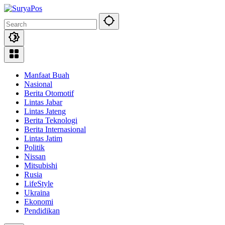
Skip
to
content
Manfaat Buah
Nasional
Berita Otomotif
Lintas Jabar
Lintas Jateng
Berita Teknologi
Berita Internasional
Lintas Jatim
Politik
Nissan
Mitsubishi
Rusia
LifeStyle
Ukraina
Ekonomi
Pendidikan