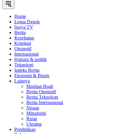
Home
Lensa Depok
Surya TV
Berita
Kesehatan
Kriminal
Otomotif
Internasional
Hukum & politik
Teknologi
Indeks Berita
Ekonomi & Bisnis
Lainnya
Manfaat Buah
Berita Otomotif
Berita Teknologi
Berita Internasional
Nissan
Mitsubishi
Rusia
Ukraina
Pendidikan