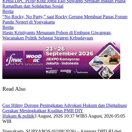
Ketua DPC PDIP Kota Jogja Eko Suwanto Serukan Ibadah Puasa
Ramadhan dan Solidaritas Sosial
Berita
“No Rocky, No Party,” saat Rocky Gerung Membuat Panas Forum
Pandu Negeri di Yogyakarta
Berita
Hasto Kristiyanto Menanam Pohon di Embung Giwangan,
Wacanakan Politik Sebagai Strategi Kebudayaan
Read Also
Gus Hilmy Dorong Peningkatan Advokasi Hukum dan Digitalisasi
Gerakan Meningkatkan Kualitas PMII DIY
Hukum & politik
3 August, 2026 10:37 WIB
5 August, 2026 05:05
WIB
Yogyakarta, SURYAPOS (02/08/2026) – Anggota DPD RI dari…