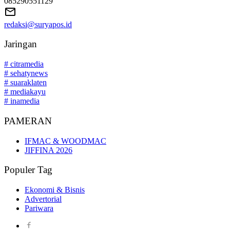
085290551129
redaksi@suryapos.id
Jaringan
# citramedia
# sehatynews
# suaraklaten
# mediakayu
# inamedia
PAMERAN
IFMAC & WOODMAC
JIFFINA 2026
Populer Tag
Ekonomi & Bisnis
Advertorial
Pariwara