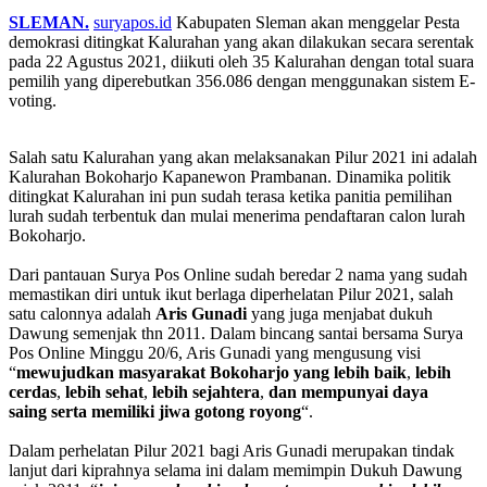
SLEMAN.
suryapos.id
Kabupaten Sleman akan menggelar Pesta
demokrasi ditingkat Kalurahan yang akan dilakukan secara serentak
pada 22 Agustus 2021, diikuti oleh 35 Kalurahan dengan total suara
pemilih yang diperebutkan 356.086 dengan menggunakan sistem E-
voting.
Salah satu Kalurahan yang akan melaksanakan Pilur 2021 ini adalah
Kalurahan Bokoharjo Kapanewon Prambanan. Dinamika politik
ditingkat Kalurahan ini pun sudah terasa ketika panitia pemilihan
lurah sudah terbentuk dan mulai menerima pendaftaran calon lurah
Bokoharjo.
Dari pantauan Surya Pos Online sudah beredar 2 nama yang sudah
memastikan diri untuk ikut berlaga diperhelatan Pilur 2021, salah
satu calonnya adalah
Aris Gunadi
yang juga menjabat dukuh
Dawung semenjak thn 2011. Dalam bincang santai bersama Surya
Pos Online Minggu 20/6, Aris Gunadi yang mengusung visi
“
mewujudkan
masyarakat
Bokoharjo
yang
lebih
baik
,
lebih
cerdas
,
lebih
sehat
,
lebih
sejahtera
,
dan
mempunyai
daya
saing
serta
memiliki
jiwa
gotong
royong
“.
Dalam perhelatan Pilur 2021 bagi Aris Gunadi merupakan tindak
lanjut dari kiprahnya selama ini dalam memimpin Dukuh Dawung