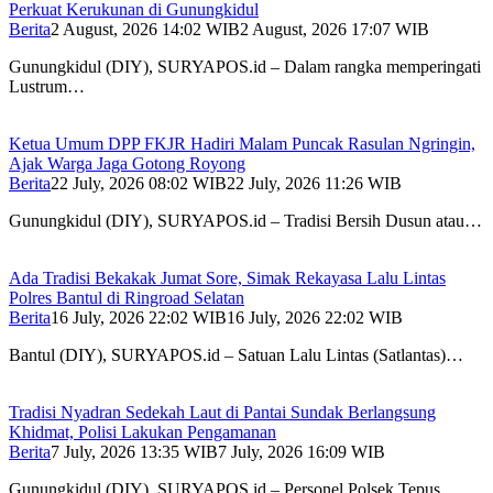
Perkuat Kerukunan di Gunungkidul
Berita
2 August, 2026 14:02 WIB
2 August, 2026 17:07 WIB
Gunungkidul (DIY), SURYAPOS.id – Dalam rangka memperingati
Lustrum…
Ketua Umum DPP FKJR Hadiri Malam Puncak Rasulan Ngringin,
Ajak Warga Jaga Gotong Royong
Berita
22 July, 2026 08:02 WIB
22 July, 2026 11:26 WIB
Gunungkidul (DIY), SURYAPOS.id – Tradisi Bersih Dusun atau…
Ada Tradisi Bekakak Jumat Sore, Simak Rekayasa Lalu Lintas
Polres Bantul di Ringroad Selatan
Berita
16 July, 2026 22:02 WIB
16 July, 2026 22:02 WIB
Bantul (DIY), SURYAPOS.id – Satuan Lalu Lintas (Satlantas)…
Tradisi Nyadran Sedekah Laut di Pantai Sundak Berlangsung
Khidmat, Polisi Lakukan Pengamanan
Berita
7 July, 2026 13:35 WIB
7 July, 2026 16:09 WIB
Gunungkidul (DIY), SURYAPOS.id – Personel Polsek Tepus