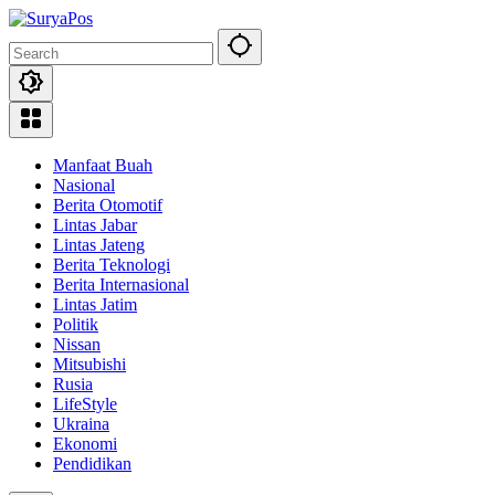
Skip
to
content
Manfaat Buah
Nasional
Berita Otomotif
Lintas Jabar
Lintas Jateng
Berita Teknologi
Berita Internasional
Lintas Jatim
Politik
Nissan
Mitsubishi
Rusia
LifeStyle
Ukraina
Ekonomi
Pendidikan