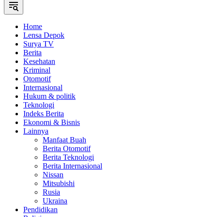
Home
Lensa Depok
Surya TV
Berita
Kesehatan
Kriminal
Otomotif
Internasional
Hukum & politik
Teknologi
Indeks Berita
Ekonomi & Bisnis
Lainnya
Manfaat Buah
Berita Otomotif
Berita Teknologi
Berita Internasional
Nissan
Mitsubishi
Rusia
Ukraina
Pendidikan