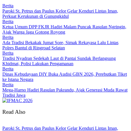
Berita
Paroki St. Petrus dan Paulus Kelor Gelar Kenduri Lintas Iman,
Perkuat Kerukunan di Gunungkidul
Berita
Ketua Umum DPP FKJR Hadiri Malam Puncak Rasulan Ngringin,
Ajak Warga Jaga Gotong Royong
Berita
Ada Tradisi Bekakak Jumat Sore, Simak Rekayasa Lalu Lintas
Polres Bantul di Ringroad Selatan
Berita
Tradisi Nyadran Sedekah Laut di Pantai Sundak Berlangsung
Khidmat, Polisi Lakukan Pengamanan
Berita
Dinas Kebudayaan DIY Buka Audisi GBN 2026, Perebutkan Tiket
ke Istana Negara
Berita
Mega-Harno Hadiri Rasulan Pakrandu, Ajak Generasi Muda Rawat
Tradisi Jawa
Read Also
Paroki St. Petrus dan Paulus Kelor Gelar Kenduri Lintas Iman,