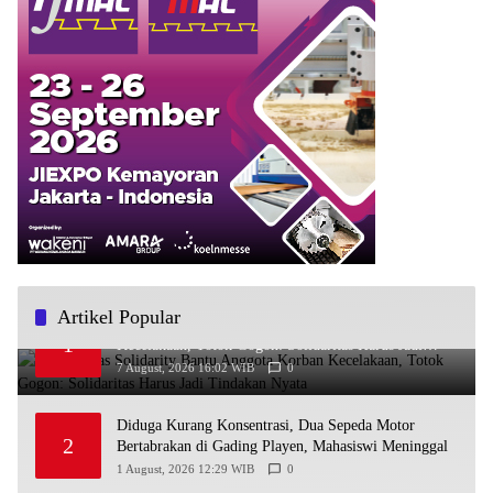
Artikel Popular
Ra’Nggagas Solidarity Bantu Anggota Korban
1
Kecelakaan, Totok Gogon: Solidaritas Harus Jadi
Tindakan Nyata
7 August, 2026 16:02 WIB
0
Diduga Kurang Konsentrasi, Dua Sepeda Motor
2
Bertabrakan di Gading Playen, Mahasiswi Meninggal
1 August, 2026 12:29 WIB
0