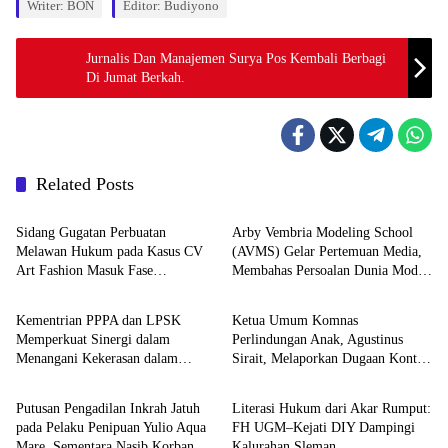
Writer: BON
Editor: Budiyono
Jurnalis Dan Manajemen Surya Pos Kembali Berbagi
Di Jumat Berkah.
Related Posts
Berita
Berita
Sidang Gugatan Perbuatan
Arby Vembria Modeling School
Melawan Hukum pada Kasus CV
(AVMS) Gelar Pertemuan Media,
Art Fashion Masuk Fase
Membahas Persoalan Dunia Model
Berita
Berita
Pemeriksaan Perkara
Indonesia
Kementrian PPPA dan LPSK
Ketua Umum Komnas
Memperkuat Sinergi dalam
Perlindungan Anak, Agustinus
Menangani Kekerasan dalam
Sirait, Melaporkan Dugaan Konten
Berita
Berita
Hubungan Pacaran yang Berfokus
Ableisme ke Mabes Polri Jakarta
pada Korban
Putusan Pengadilan Inkrah Jatuh
Literasi Hukum dari Akar Rumput:
pada Pelaku Penipuan Yulio Aqua
FH UGM–Kejati DIY Dampingi
Mare, Sementara Nasib Korban
Kalurahan Sleman