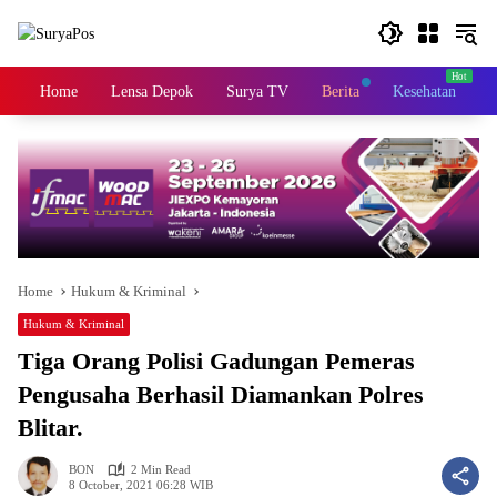
Skip
to
content
Home
Lensa Depok
Surya TV
Berita
Kesehatan
K
Home
Hukum & Kriminal
Hukum & Kriminal
Tiga Orang Polisi Gadungan Pemeras
Pengusaha Berhasil Diamankan Polres
Blitar.
BON
2 Min Read
8 October, 2021 06:28 WIB