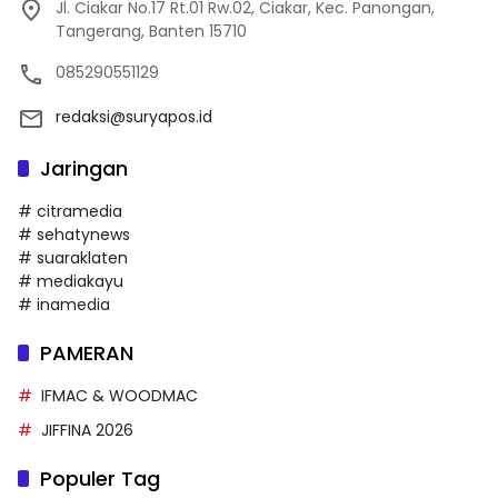
Jl. Ciakar No.17 Rt.01 Rw.02, Ciakar, Kec. Panongan,
Tangerang, Banten 15710
085290551129
redaksi@suryapos.id
Jaringan
# citramedia
# sehatynews
# suaraklaten
# mediakayu
# inamedia
PAMERAN
IFMAC & WOODMAC
JIFFINA 2026
Populer Tag