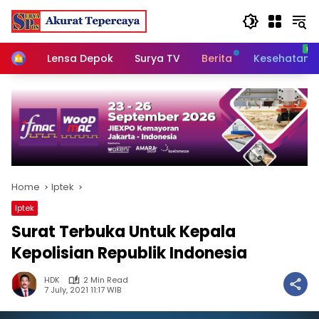
Skip
to
content
Home
Lensa Depok
Surya TV
Berita
Kesehatan
Home
Iptek
Iptek
Surat Terbuka Untuk Kepala
Kepolisian Republik Indonesia
HDK
2 Min Read
7 July, 2021 11:17 WIB