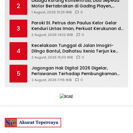
Diduga Kurang Konsentrasi, Dua Sepeda
2
Motor Bertabrakan di Gading Playen,
Mahasiswi Meninggal
1 August, 2026 12:29 WIB
0
Paroki St. Petrus dan Paulus Kelor Gelar
3
Kenduri Lintas Iman, Perkuat Kerukunan di
Gunungkidul
2 August, 2026 14:02 WIB
0
Kecelakaan Tunggal di Jalan Imogiri-
4
Dlingo Bantul, Daihatsu Xenia Terjun ke
Jurang
2 August, 2026 15:03 WIB
0
Jagongan Hak Digital 2026 Digelar,
5
Perlawanan Terhadap Pembungkaman
Media Digital
2 August, 2026 17:16 WIB
0