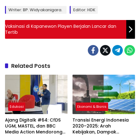
Writer: BP. Widyakanigara.
Editor: HDK
Vaksinasi di Kapanewon Playen Berjalan Lancar dan
Tertib
Related Posts
Edukasi
Ekonomi & Bisnis
Ajang Digitalk #64: CfDS
Transisi Energi Indonesia
UGM, MASTEL, dan BBC
2020–2025: Arah
Media Action Mendorong
Kebijakan, Dampak
Kerja Sama Antar Sektor
Ketenagakerjaan, dan