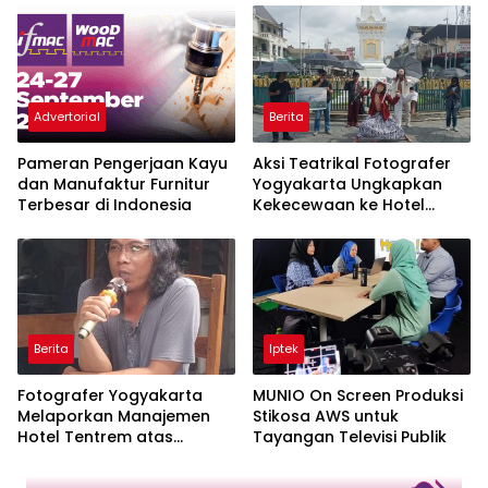
Dalam Mengatasi
Perilaku Konsumen Bahan
Disinformasi
Bakar Alternatif
Advertorial
Berita
Pameran Pengerjaan Kayu
Aksi Teatrikal Fotografer
dan Manufaktur Furnitur
Yogyakarta Ungkapkan
Terbesar di Indonesia
Kekecewaan ke Hotel
Tentrem
Berita
Iptek
Fotografer Yogyakarta
MUNIO On Screen Produksi
Melaporkan Manajemen
Stikosa AWS untuk
Hotel Tentrem atas
Tayangan Televisi Publik
Pelanggaran Hak Cipta