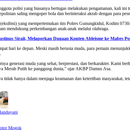
gota polisi yang biasanya bertugas melakukan pengamanan, kali ini t
polisian saling mengoper bola dan berinteraksi akrab dengan para pese
an (eksibisi) yang mempertemukan tim Polres Gunungkidul, Kodim 073
 dalam mendukung perkembangan anak-anak melalui olahraga.
inus Sirait, Melaporkan Dugaan Konten Ableisme ke Mabes Pol
mpat hari ke depan. Meski masih berusia muda, para pemain menunjuk
.
ya generasi muda yang sehat, berprestasi, dan berkarakter. Kami berha
a Merah Putih ke panggung dunia,” ujar AKBP Damus Asa.
a tidak hanya dalam menjaga keamanan dan ketertiban masyarakat, tet
Handayani
Motor Mogok