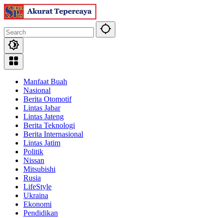
Skip
to
content
Manfaat Buah
Nasional
Berita Otomotif
Lintas Jabar
Lintas Jateng
Berita Teknologi
Berita Internasional
Lintas Jatim
Politik
Nissan
Mitsubishi
Rusia
LifeStyle
Ukraina
Ekonomi
Pendidikan