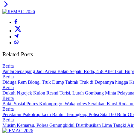
Related Posts
Berita
Pantai Sepanjang Jadi Arena Balap Sepatu Roda, 458 Atlet Ikuti Bup
Berita
Diduga Rem Blong, Truk Dump Tabrak Truk di Depannya hingga Ked
Berita
Dukuh Ngrejek Kulon Resmi Terisi, Lurah Gombang Minta Pelayanan
Berita
Bakti Sosial Polres Kulonprogo, Wakapolres Serahkan Kursi Roda u
Berita
Peredaran Psikotropika di Bantul Terungkap, Polisi Sita 160 Butir 
Berita
Musim Kemarau, Polres Gunungkidul Distribusikan Lima Tangki Air 