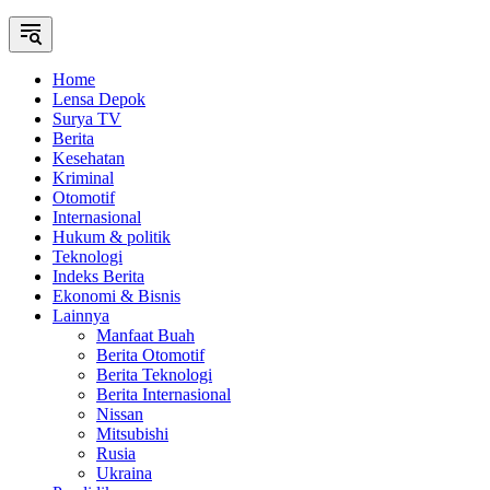
Home
Lensa Depok
Surya TV
Berita
Kesehatan
Kriminal
Otomotif
Internasional
Hukum & politik
Teknologi
Indeks Berita
Ekonomi & Bisnis
Lainnya
Manfaat Buah
Berita Otomotif
Berita Teknologi
Berita Internasional
Nissan
Mitsubishi
Rusia
Ukraina