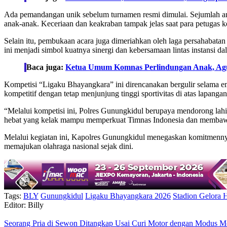
Ada pemandangan unik sebelum turnamen resmi dimulai. Sejumlah ang
anak-anak. Keceriaan dan keakraban tampak jelas saat para petugas ke
Selain itu, pembukaan acara juga dimeriahkan oleh laga persahabat
ini menjadi simbol kuatnya sinergi dan kebersamaan lintas instansi
Baca juga:
Ketua Umum Komnas Perlindungan Anak, Agust
Kompetisi “Ligaku Bhayangkara” ini direncanakan bergulir selama e
kompetitif dengan tetap menjunjung tinggi sportivitas di atas lapangan
“Melalui kompetisi ini, Polres Gunungkidul berupaya mendorong lahirn
hebat yang kelak mampu memperkuat Timnas Indonesia dan membaw
Melalui kegiatan ini, Kapolres Gunungkidul menegaskan komitmenny
memajukan olahraga nasional sejak dini.
Tags:
BLY
Gunungkidul
Ligaku Bhayangkara 2026
Stadion Gelora 
Editor: Billy
Seorang Pria di Sewon Ditangkap Usai Curi Motor dengan Modus 