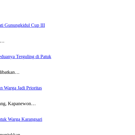
ati Gunungkidul Cup III
a…
uanya Terguling di Patuk
elibatkan…
 Warga Jadi Prioritas
bang, Kapanewon…
ntuk Warga Karangsari
menunjukkan…