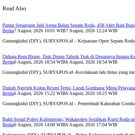
Read Also
Pantai Sepanjang Jadi Arena Balap Sepatu Roda, 458 Atlet Ikuti Bup
Berita
7 August, 2026 10:01 WIB
7 August, 2026 12:24 WIB
Gunungkidul (DIY), SURYAPOS.id – Kejuaraan Open Sepatu Rod
Diduga Rem Blong, Truk Dump Tabrak Truk di Depannya hingga Ked
Berita
6 August, 2026 18:54 WIB
6 August, 2026 18:54 WIB
Gunungkidul (DIY), SURYAPOS.id -Kecelakaan lalu lintas yang m
Dukuh Ngrejek Kulon Resmi Terisi, Lurah Gombang Minta Pelayanan
Berita
6 August, 2026 15:22 WIB
6 August, 2026 18:25 WIB
Gunungkidul (DIY), SURYAPOS.id – Pemerintah Kalurahan Gom
Bakti Sosial Polres Kulonprogo, Wakapolres Serahkan Kursi Roda u
Berita
6 August, 2026 14:00 WIB
6 August, 2026 17:04 WIB
Kulonprogo (DIY), SURYAPOS.id – Polres Kulonprogo kembali 