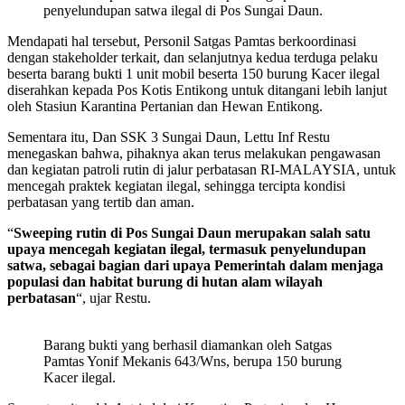
penyelundupan satwa ilegal di Pos Sungai Daun.
Mendapati hal tersebut, Personil Satgas Pamtas berkoordinasi
dengan stakeholder terkait, dan selanjutnya kedua terduga pelaku
beserta barang bukti 1 unit mobil beserta 150 burung Kacer ilegal
diserahkan kepada Pos Kotis Entikong untuk ditangani lebih lanjut
oleh Stasiun Karantina Pertanian dan Hewan Entikong.
Sementara itu, Dan SSK 3 Sungai Daun, Lettu Inf Restu
menegaskan bahwa, pihaknya akan terus melakukan pengawasan
dan kegiatan patroli rutin di jalur perbatasan RI-MALAYSIA, untuk
mencegah praktek kegiatan ilegal, sehingga tercipta kondisi
perbatasan yang tertib dan aman.
“
Sweeping rutin di Pos Sungai Daun merupakan salah satu
upaya mencegah kegiatan ilegal, termasuk penyelundupan
satwa, sebagai bagian dari upaya Pemerintah dalam menjaga
populasi dan habitat burung di hutan alam wilayah
perbatasan
“, ujar Restu.
Barang bukti yang berhasil diamankan oleh Satgas
Pamtas Yonif Mekanis 643/Wns, berupa 150 burung
Kacer ilegal.