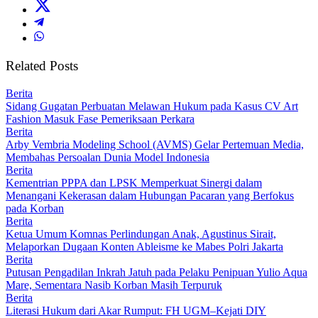
Related Posts
Berita
Sidang Gugatan Perbuatan Melawan Hukum pada Kasus CV Art
Fashion Masuk Fase Pemeriksaan Perkara
Berita
Arby Vembria Modeling School (AVMS) Gelar Pertemuan Media,
Membahas Persoalan Dunia Model Indonesia
Berita
Kementrian PPPA dan LPSK Memperkuat Sinergi dalam
Menangani Kekerasan dalam Hubungan Pacaran yang Berfokus
pada Korban
Berita
Ketua Umum Komnas Perlindungan Anak, Agustinus Sirait,
Melaporkan Dugaan Konten Ableisme ke Mabes Polri Jakarta
Berita
Putusan Pengadilan Inkrah Jatuh pada Pelaku Penipuan Yulio Aqua
Mare, Sementara Nasib Korban Masih Terpuruk
Berita
Literasi Hukum dari Akar Rumput: FH UGM–Kejati DIY