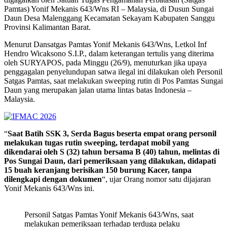
Pamtas) Yonif Mekanis 643/Wns RI – Malaysia, di Dusun Sungai
Daun Desa Malenggang Kecamatan Sekayam Kabupaten Sanggu
Provinsi Kalimantan Barat.
Menurut Dansatgas Pamtas Yonif Mekanis 643/Wns, Letkol Inf
Hendro Wicaksono S.I.P., dalam keterangan tertulis yang diterima
oleh SURYAPOS, pada Minggu (26/9), menuturkan jika upaya
penggagalan penyelundupan satwa ilegal ini dilakukan oleh Personil
Satgas Pamtas, saat melakukan sweeping rutin di Pos Pamtas Sungai
Daun yang merupakan jalan utama lintas batas Indonesia –
Malaysia.
“
Saat Batih SSK 3, Serda Bagus beserta empat orang personil
melakukan tugas rutin sweeping, terdapat mobil yang
dikendarai oleh S (32) tahun bersama B (40) tahun, melintas di
Pos Sungai Daun, dari pemeriksaan yang dilakukan, didapati
15 buah keranjang berisikan 150 burung Kacer, tanpa
dilengkapi dengan dokumen
“, ujar Orang nomor satu dijajaran
Yonif Mekanis 643/Wns ini.
Personil Satgas Pamtas Yonif Mekanis 643/Wns, saat
melakukan pemeriksaan terhadap terduga pelaku