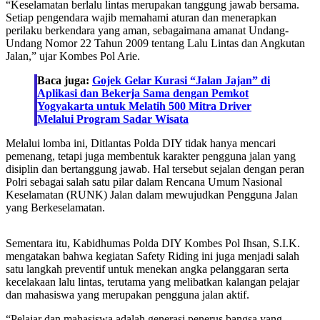
“Keselamatan berlalu lintas merupakan tanggung jawab bersama.
Setiap pengendara wajib memahami aturan dan menerapkan
perilaku berkendara yang aman, sebagaimana amanat Undang-
Undang Nomor 22 Tahun 2009 tentang Lalu Lintas dan Angkutan
Jalan,” ujar Kombes Pol Arie.
Baca juga:
Gojek Gelar Kurasi “Jalan Jajan” di
Aplikasi dan Bekerja Sama dengan Pemkot
Yogyakarta untuk Melatih 500 Mitra Driver
Melalui Program Sadar Wisata
Melalui lomba ini, Ditlantas Polda DIY tidak hanya mencari
pemenang, tetapi juga membentuk karakter pengguna jalan yang
disiplin dan bertanggung jawab. Hal tersebut sejalan dengan peran
Polri sebagai salah satu pilar dalam Rencana Umum Nasional
Keselamatan (RUNK) Jalan dalam mewujudkan Pengguna Jalan
yang Berkeselamatan.
Sementara itu, Kabidhumas Polda DIY Kombes Pol Ihsan, S.I.K.
mengatakan bahwa kegiatan Safety Riding ini juga menjadi salah
satu langkah preventif untuk menekan angka pelanggaran serta
kecelakaan lalu lintas, terutama yang melibatkan kalangan pelajar
dan mahasiswa yang merupakan pengguna jalan aktif.
“Pelajar dan mahasiswa adalah generasi penerus bangsa yang