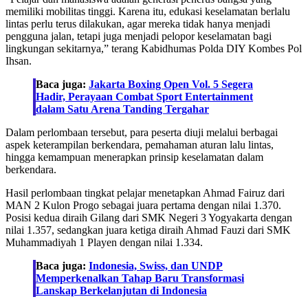
memiliki mobilitas tinggi. Karena itu, edukasi keselamatan berlalu
lintas perlu terus dilakukan, agar mereka tidak hanya menjadi
pengguna jalan, tetapi juga menjadi pelopor keselamatan bagi
lingkungan sekitarnya,” terang Kabidhumas Polda DIY Kombes Pol
Ihsan.
Baca juga:
Jakarta Boxing Open Vol. 5 Segera
Hadir, Perayaan Combat Sport Entertainment
dalam Satu Arena Tanding Tergahar
Dalam perlombaan tersebut, para peserta diuji melalui berbagai
aspek keterampilan berkendara, pemahaman aturan lalu lintas,
hingga kemampuan menerapkan prinsip keselamatan dalam
berkendara.
Hasil perlombaan tingkat pelajar menetapkan Ahmad Fairuz dari
MAN 2 Kulon Progo sebagai juara pertama dengan nilai 1.370.
Posisi kedua diraih Gilang dari SMK Negeri 3 Yogyakarta dengan
nilai 1.357, sedangkan juara ketiga diraih Ahmad Fauzi dari SMK
Muhammadiyah 1 Playen dengan nilai 1.334.
Baca juga:
Indonesia, Swiss, dan UNDP
Memperkenalkan Tahap Baru Transformasi
Lanskap Berkelanjutan di Indonesia