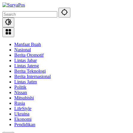
Skip
to
content
Manfaat Buah
Nasional
Berita Otomotif
Lintas Jabar
Lintas Jateng
Berita Teknologi
Berita Internasional
Lintas Jatim
Politik
Nissan
Mitsubishi
Rusia
LifeStyle
Ukraina
Ekonomi
Pendidikan