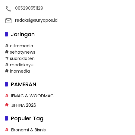
085290551129
redaksi@suryapos.id
Jaringan
# citramedia
# sehatynews
# suaraklaten
# mediakayu
# inamedia
PAMERAN
IFMAC & WOODMAC
JIFFINA 2026
Populer Tag
Ekonomi & Bisnis