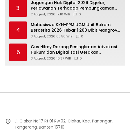
Jagongan Hak Digital 2026 Digelar,
3
Perlawanan Terhadap Pembungkaman
Media Digital
2 August, 2026 17:16 WIB
0
Mahasiswa KKN-PPM UGM Unit Bakam
4
Bercerita 2026 Tebar 1.200 Bibit Mangrove
di Sungai Air Layang
3 August, 2026 05:50 WIB
0
Gus Hilmy Dorong Peningkatan Advokasi
5
Hukum dan Digitalisasi Gerakan
Meningkatkan Kualitas PMII DIY
3 August, 2026 10:37 WIB
0
Jl. Ciakar No.17 Rt.01 Rw.02, Ciakar, Kec. Panongan,
Tangerang, Banten 15710