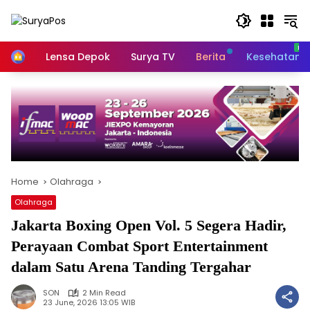
Skip
to
content
Home
Lensa Depok
Surya TV
Berita
Kesehatan
Home
Olahraga
Olahraga
Jakarta Boxing Open Vol. 5 Segera Hadir,
Perayaan Combat Sport Entertainment
dalam Satu Arena Tanding Tergahar
SON
2 Min Read
23 June, 2026 13:05 WIB