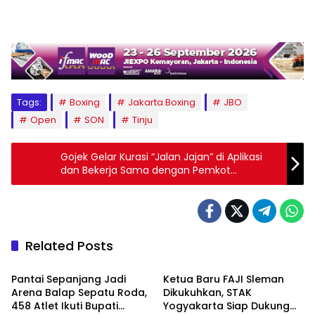
Tags:
Boxing
Jakarta Boxing
JBO
Open
SON
Tinju
Gojek Gelar Kurasi “Jalan Jajan” di Aplikasi
dan Bekerja Sama dengan Pemkot
Yogyakarta untuk Melatih 500 Mitra Driver
Melalui Program Sadar Wisata
Related Posts
Berita
Berita
Pantai Sepanjang Jadi
Ketua Baru FAJI Sleman
Arena Balap Sepatu Roda,
Dikukuhkan, STAK
458 Atlet Ikuti Bupati
Yogyakarta Siap Dukung
Olahraga
Berita