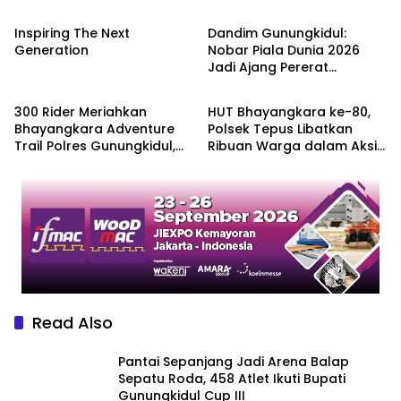
Gunungkidul Cup III
Pengembangan Arung
Jeram DIY
Inspiring The Next
Dandim Gunungkidul:
Generation
Nobar Piala Dunia 2026
Jadi Ajang Pererat
Berita
Berita
Kebersamaan TNI dan
Masyarakat
300 Rider Meriahkan
HUT Bhayangkara ke-80,
Bhayangkara Adventure
Polsek Tepus Libatkan
Trail Polres Gunungkidul,
Ribuan Warga dalam Aksi
Dana Terkumpul untuk
Bersih Pantai dan Senam
Pembangunan Masjid
Massal
Read Also
Pantai Sepanjang Jadi Arena Balap
Sepatu Roda, 458 Atlet Ikuti Bupati
Gunungkidul Cup III