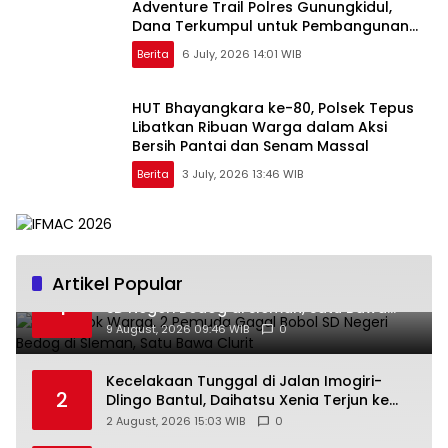
Adventure Trail Polres Gunungkidul,
Dana Terkumpul untuk Pembangunan
Masjid
Berita
6 July, 2026 14:01 WIB
HUT Bhayangkara ke-80, Polsek Tepus
Libatkan Ribuan Warga dalam Aksi
Bersih Pantai dan Senam Massal
Berita
3 July, 2026 13:46 WIB
Artikel Popular
Terpergok Warga, 2 Pemuda Gagal Bobol
1
SD Negeri Bedog di Sleman, Satu Bawa
Clurit
9 August, 2026 09:46 WIB
0
Kecelakaan Tunggal di Jalan Imogiri-
2
Dlingo Bantul, Daihatsu Xenia Terjun ke
Jurang
2 August, 2026 15:03 WIB
0