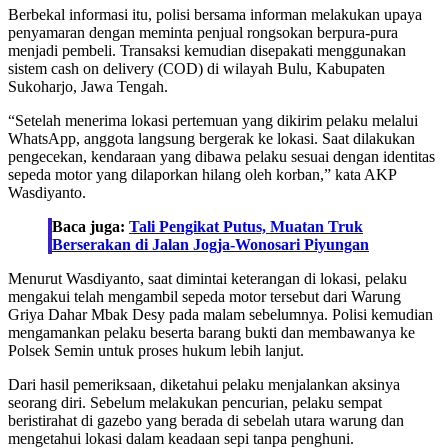
Berbekal informasi itu, polisi bersama informan melakukan upaya
penyamaran dengan meminta penjual rongsokan berpura-pura
menjadi pembeli. Transaksi kemudian disepakati menggunakan
sistem cash on delivery (COD) di wilayah Bulu, Kabupaten
Sukoharjo, Jawa Tengah.
“Setelah menerima lokasi pertemuan yang dikirim pelaku melalui
WhatsApp, anggota langsung bergerak ke lokasi. Saat dilakukan
pengecekan, kendaraan yang dibawa pelaku sesuai dengan identitas
sepeda motor yang dilaporkan hilang oleh korban,” kata AKP
Wasdiyanto.
Baca juga:
Tali Pengikat Putus, Muatan Truk
Berserakan di Jalan Jogja-Wonosari Piyungan
Menurut Wasdiyanto, saat dimintai keterangan di lokasi, pelaku
mengakui telah mengambil sepeda motor tersebut dari Warung
Griya Dahar Mbak Desy pada malam sebelumnya. Polisi kemudian
mengamankan pelaku beserta barang bukti dan membawanya ke
Polsek Semin untuk proses hukum lebih lanjut.
Dari hasil pemeriksaan, diketahui pelaku menjalankan aksinya
seorang diri. Sebelum melakukan pencurian, pelaku sempat
beristirahat di gazebo yang berada di sebelah utara warung dan
mengetahui lokasi dalam keadaan sepi tanpa penghuni.