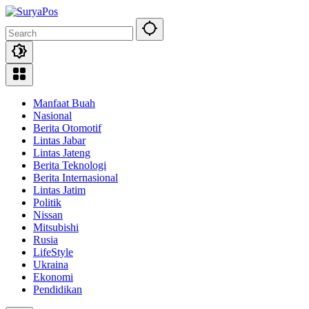
Skip
to
content
Manfaat Buah
Nasional
Berita Otomotif
Lintas Jabar
Lintas Jateng
Berita Teknologi
Berita Internasional
Lintas Jatim
Politik
Nissan
Mitsubishi
Rusia
LifeStyle
Ukraina
Ekonomi
Pendidikan