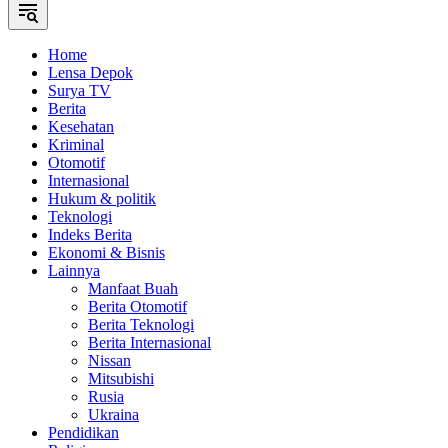
Home
Lensa Depok
Surya TV
Berita
Kesehatan
Kriminal
Otomotif
Internasional
Hukum & politik
Teknologi
Indeks Berita
Ekonomi & Bisnis
Lainnya
Manfaat Buah
Berita Otomotif
Berita Teknologi
Berita Internasional
Nissan
Mitsubishi
Rusia
Ukraina
Pendidikan