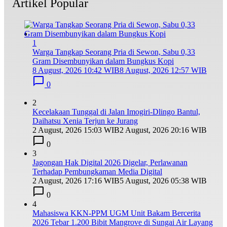
Artikel Popular
1
Warga Tangkap Seorang Pria di Sewon, Sabu 0,33
Gram Disembunyikan dalam Bungkus Kopi
8 August, 2026 10:42 WIB
8 August, 2026 12:57 WIB
0
2
Kecelakaan Tunggal di Jalan Imogiri-Dlingo Bantul,
Daihatsu Xenia Terjun ke Jurang
2 August, 2026 15:03 WIB
2 August, 2026 20:16 WIB
0
3
Jagongan Hak Digital 2026 Digelar, Perlawanan
Terhadap Pembungkaman Media Digital
2 August, 2026 17:16 WIB
5 August, 2026 05:38 WIB
0
4
Mahasiswa KKN-PPM UGM Unit Bakam Bercerita
2026 Tebar 1.200 Bibit Mangrove di Sungai Air Layang