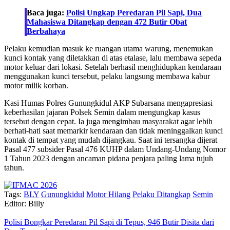
Baca juga:
Polisi Ungkap Peredaran Pil Sapi, Dua
Mahasiswa Ditangkap dengan 472 Butir Obat
Berbahaya
Pelaku kemudian masuk ke ruangan utama warung, menemukan
kunci kontak yang diletakkan di atas etalase, lalu membawa sepeda
motor keluar dari lokasi. Setelah berhasil menghidupkan kendaraan
menggunakan kunci tersebut, pelaku langsung membawa kabur
motor milik korban.
Kasi Humas Polres Gunungkidul AKP Subarsana mengapresiasi
keberhasilan jajaran Polsek Semin dalam mengungkap kasus
tersebut dengan cepat. Ia juga mengimbau masyarakat agar lebih
berhati-hati saat memarkir kendaraan dan tidak meninggalkan kunci
kontak di tempat yang mudah dijangkau. Saat ini tersangka dijerat
Pasal 477 subsider Pasal 476 KUHP dalam Undang-Undang Nomor
1 Tahun 2023 dengan ancaman pidana penjara paling lama tujuh
tahun.
Tags:
BLY
Gunungkidul
Motor Hilang
Pelaku Ditangkap
Semin
Editor: Billy
Polisi Bongkar Peredaran Pil Sapi di Tepus, 946 Butir Disita dari