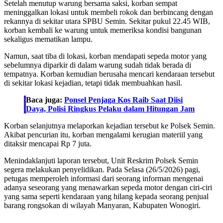
Setelah menutup warung bersama saksi, korban sempat
meninggalkan lokasi untuk membeli rokok dan berbincang dengan
rekannya di sekitar utara SPBU Semin. Sekitar pukul 22.45 WIB,
korban kembali ke warung untuk memeriksa kondisi bangunan
sekaligus mematikan lampu.
Namun, saat tiba di lokasi, korban mendapati sepeda motor yang
sebelumnya diparkir di dalam warung sudah tidak berada di
tempatnya. Korban kemudian berusaha mencari kendaraan tersebut
di sekitar lokasi kejadian, tetapi tidak membuahkan hasil.
Baca juga:
Ponsel Penjaga Kos Raib Saat Diisi
Daya, Polisi Ringkus Pelaku dalam Hitungan Jam
Korban selanjutnya melaporkan kejadian tersebut ke Polsek Semin.
Akibat pencurian itu, korban mengalami kerugian materiil yang
ditaksir mencapai Rp 7 juta.
Menindaklanjuti laporan tersebut, Unit Reskrim Polsek Semin
segera melakukan penyelidikan. Pada Selasa (26/5/2026) pagi,
petugas memperoleh informasi dari seorang informan mengenai
adanya seseorang yang menawarkan sepeda motor dengan ciri-ciri
yang sama seperti kendaraan yang hilang kepada seorang penjual
barang rongsokan di wilayah Manyaran, Kabupaten Wonogiri.