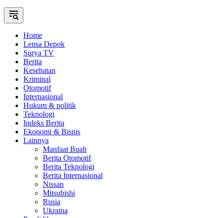
Home
Lensa Depok
Surya TV
Berita
Kesehatan
Kriminal
Otomotif
Internasional
Hukum & politik
Teknologi
Indeks Berita
Ekonomi & Bisnis
Lainnya
Manfaat Buah
Berita Otomotif
Berita Teknologi
Berita Internasional
Nissan
Mitsubishi
Rusia
Ukraina