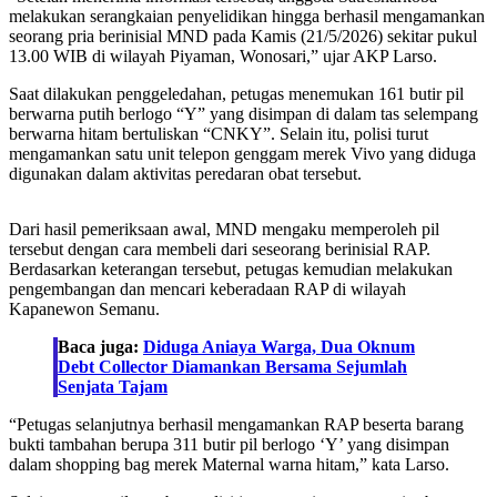
melakukan serangkaian penyelidikan hingga berhasil mengamankan
seorang pria berinisial MND pada Kamis (21/5/2026) sekitar pukul
13.00 WIB di wilayah Piyaman, Wonosari,” ujar AKP Larso.
Saat dilakukan penggeledahan, petugas menemukan 161 butir pil
berwarna putih berlogo “Y” yang disimpan di dalam tas selempang
berwarna hitam bertuliskan “CNKY”. Selain itu, polisi turut
mengamankan satu unit telepon genggam merek Vivo yang diduga
digunakan dalam aktivitas peredaran obat tersebut.
Dari hasil pemeriksaan awal, MND mengaku memperoleh pil
tersebut dengan cara membeli dari seseorang berinisial RAP.
Berdasarkan keterangan tersebut, petugas kemudian melakukan
pengembangan dan mencari keberadaan RAP di wilayah
Kapanewon Semanu.
Baca juga:
Diduga Aniaya Warga, Dua Oknum
Debt Collector Diamankan Bersama Sejumlah
Senjata Tajam
“Petugas selanjutnya berhasil mengamankan RAP beserta barang
bukti tambahan berupa 311 butir pil berlogo ‘Y’ yang disimpan
dalam shopping bag merek Maternal warna hitam,” kata Larso.