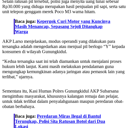
Selain ratusan pil tersebut, polisi juga menyita uang tunai sebesar
Rp30.000 yang diduga merupakan hasil penjualan pil sapi, serta satu
unit telepon genggam merek Poco M3 warna hitam.
Baca juga:
Kepergok Curi Motor yang Kuncinya
Masih Menancap, Sepasang Sejoli Ditangkap
Warga
AKP Larso menjelaskan, modus operandi yang dilakukan para
tersangka adalah mengedarkan atau menjual pil berlogo “Y” kepada
konsumen di wilayah Gunungkidul.
“Kedua tersangka saat ini telah diamankan untuk menjalani proses
hukum lebih lanjut. Kami masih melakukan pendalaman guna
mengungkap kemungkinan adanya jaringan atau pemasok lain yang
terlibat,” ujarnya.
Sementara itu, Kasi Humas Polres Gunungkidul AKP Subarsana
mengimbau masyarakat, khususnya kalangan remaja dan pelajar,
untuk tidak terlibat dalam penyalahgunaan maupun peredaran obat-
obatan berbahaya.
Baca juga:
Peredaran Miras Ilegal di Bantul
Terungkap, Polisi Sita Ratusan Botol dari Dua
Lokasi