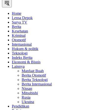
Home
Lensa Depok
Surya TV
Berita
Kesehatan
Kriminal
Otomotif
Internasional
Hukum & politik
Teknologi
Indeks Berita
Ekonomi & Bisnis
Lainnya
Manfaat Buah
Berita Otomotif
Berita Teknologi
Berita Internasional
Nissan
Mitsubishi
Rusia
Ukraina
Pendidikan