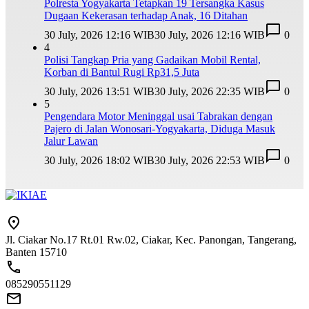
Polresta Yogyakarta Tetapkan 19 Tersangka Kasus
Dugaan Kekerasan terhadap Anak, 16 Ditahan
30 July, 2026 12:16 WIB
30 July, 2026 12:16 WIB
0
4
Polisi Tangkap Pria yang Gadaikan Mobil Rental,
Korban di Bantul Rugi Rp31,5 Juta
30 July, 2026 13:51 WIB
30 July, 2026 22:35 WIB
0
5
Pengendara Motor Meninggal usai Tabrakan dengan
Pajero di Jalan Wonosari-Yogyakarta, Diduga Masuk
Jalur Lawan
30 July, 2026 18:02 WIB
30 July, 2026 22:53 WIB
0
Jl. Ciakar No.17 Rt.01 Rw.02, Ciakar, Kec. Panongan, Tangerang,
Banten 15710
085290551129