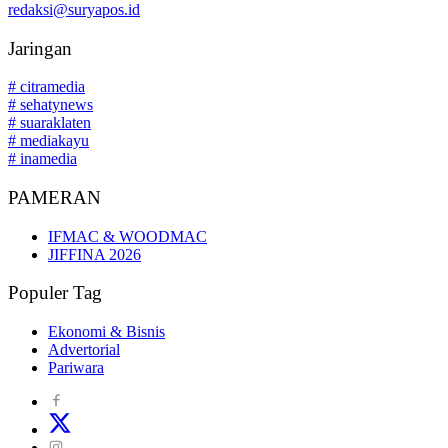
redaksi@suryapos.id
Jaringan
# citramedia
# sehatynews
# suaraklaten
# mediakayu
# inamedia
PAMERAN
IFMAC & WOODMAC
JIFFINA 2026
Populer Tag
Ekonomi & Bisnis
Advertorial
Pariwara