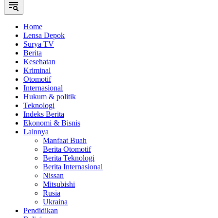
Home
Lensa Depok
Surya TV
Berita
Kesehatan
Kriminal
Otomotif
Internasional
Hukum & politik
Teknologi
Indeks Berita
Ekonomi & Bisnis
Lainnya
Manfaat Buah
Berita Otomotif
Berita Teknologi
Berita Internasional
Nissan
Mitsubishi
Rusia
Ukraina
Pendidikan