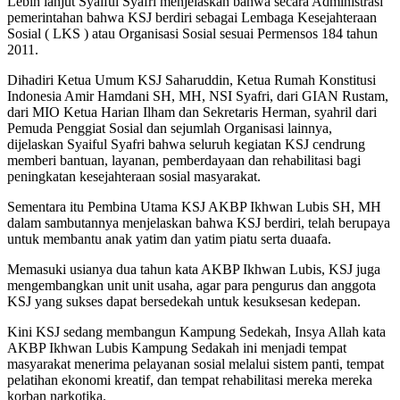
Lebih lanjut Syaiful Syafri menjelaskan bahwa secara Administrasi
pemerintahan bahwa KSJ berdiri sebagai Lembaga Kesejahteraan
Sosial ( LKS ) atau Organisasi Sosial sesuai Permensos 184 tahun
2011.
Dihadiri Ketua Umum KSJ Saharuddin, Ketua Rumah Konstitusi
Indonesia Amir Hamdani SH, MH, NSI Syafri, dari GIAN Rustam,
dari MIO Ketua Harian Ilham dan Sekretaris Herman, syahril dari
Pemuda Penggiat Sosial dan sejumlah Organisasi lainnya,
dijelaskan Syaiful Syafri bahwa seluruh kegiatan KSJ cendrung
memberi bantuan, layanan, pemberdayaan dan rehabilitasi bagi
peningkatan kesejahteraan sosial masyarakat.
Sementara itu Pembina Utama KSJ AKBP Ikhwan Lubis SH, MH
dalam sambutannya menjelaskan bahwa KSJ berdiri, telah berupaya
untuk membantu anak yatim dan yatim piatu serta duaafa.
Memasuki usianya dua tahun kata AKBP Ikhwan Lubis, KSJ juga
mengembangkan unit unit usaha, agar para pengurus dan anggota
KSJ yang sukses dapat bersedekah untuk kesuksesan kedepan.
Kini KSJ sedang membangun Kampung Sedekah, Insya Allah kata
AKBP Ikhwan Lubis Kampung Sedakah ini menjadi tempat
masyarakat menerima pelayanan sosial melalui sistem panti, tempat
pelatihan ekonomi kreatif, dan tempat rehabilitasi mereka mereka
korban narkotika.