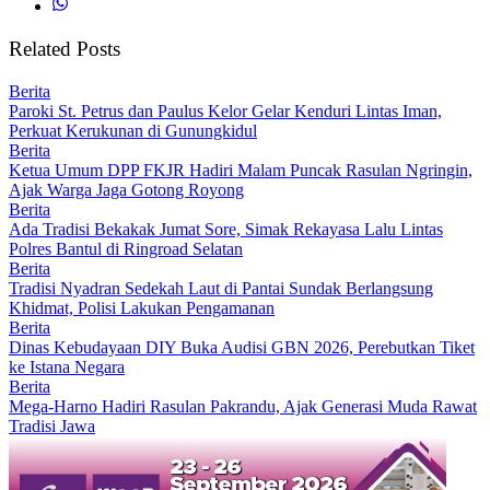
Related Posts
Berita
Paroki St. Petrus dan Paulus Kelor Gelar Kenduri Lintas Iman,
Perkuat Kerukunan di Gunungkidul
Berita
Ketua Umum DPP FKJR Hadiri Malam Puncak Rasulan Ngringin,
Ajak Warga Jaga Gotong Royong
Berita
Ada Tradisi Bekakak Jumat Sore, Simak Rekayasa Lalu Lintas
Polres Bantul di Ringroad Selatan
Berita
Tradisi Nyadran Sedekah Laut di Pantai Sundak Berlangsung
Khidmat, Polisi Lakukan Pengamanan
Berita
Dinas Kebudayaan DIY Buka Audisi GBN 2026, Perebutkan Tiket
ke Istana Negara
Berita
Mega-Harno Hadiri Rasulan Pakrandu, Ajak Generasi Muda Rawat
Tradisi Jawa