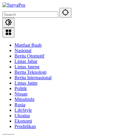
Skip
to
content
Manfaat Buah
Nasional
Berita Otomotif
Lintas Jabar
Lintas Jateng
Berita Teknologi
Berita Internasional
Lintas Jatim
Politik
Nissan
Mitsubishi
Rusia
LifeStyle
Ukraina
Ekonomi
Pendidikan