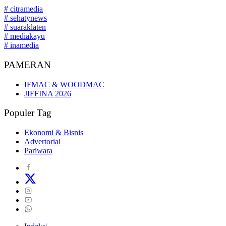
# citramedia
# sehatynews
# suaraklaten
# mediakayu
# inamedia
PAMERAN
IFMAC & WOODMAC
JIFFINA 2026
Populer Tag
Ekonomi & Bisnis
Advertorial
Pariwara