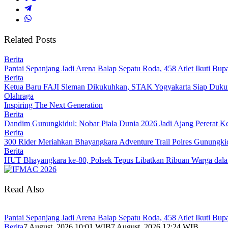
Related Posts
Berita
Pantai Sepanjang Jadi Arena Balap Sepatu Roda, 458 Atlet Ikuti Bup
Berita
Ketua Baru FAJI Sleman Dikukuhkan, STAK Yogyakarta Siap Duk
Olahraga
Inspiring The Next Generation
Berita
Dandim Gunungkidul: Nobar Piala Dunia 2026 Jadi Ajang Pererat 
Berita
300 Rider Meriahkan Bhayangkara Adventure Trail Polres Gunungk
Berita
HUT Bhayangkara ke-80, Polsek Tepus Libatkan Ribuan Warga dala
Read Also
Pantai Sepanjang Jadi Arena Balap Sepatu Roda, 458 Atlet Ikuti Bup
Berita
7 August, 2026 10:01 WIB
7 August, 2026 12:24 WIB