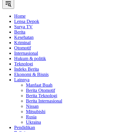
Home
Lensa Depok
Surya TV
Berita
Kesehatan
Kriminal
Otomotif
Internasional
Hukum & politik
Teknologi
Indeks Berita
Ekonomi & Bisnis
Lainnya
Manfaat Buah
Berita Otomotif
Berita Teknologi
Berita Internasional
Nissan
Mitsubishi
Rusia
Ukraina
Pendidikan