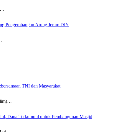
a…
ung Pengembangan Arung Jeram DIY
…
Kebersamaan TNI dan Masyarakat
odim)…
idul, Dana Terkumpul untuk Pembangunan Masjid
Hari…