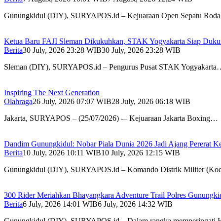
Gunungkidul (DIY), SURYAPOS.id – Kejuaraan Open Sepatu Rod
Ketua Baru FAJI Sleman Dikukuhkan, STAK Yogyakarta Siap Duk
Berita
30 July, 2026 23:28 WIB
30 July, 2026 23:28 WIB
Sleman (DIY), SURYAPOS.id – Pengurus Pusat STAK Yogyakarta
Inspiring The Next Generation
Olahraga
26 July, 2026 07:07 WIB
28 July, 2026 06:18 WIB
Jakarta, SURYAPOS – (25/07/2026) -– Kejuaraan Jakarta Boxing…
Dandim Gunungkidul: Nobar Piala Dunia 2026 Jadi Ajang Pererat 
Berita
10 July, 2026 10:11 WIB
10 July, 2026 12:15 WIB
Gunungkidul (DIY), SURYAPOS.id – Komando Distrik Militer (K
300 Rider Meriahkan Bhayangkara Adventure Trail Polres Gunungk
Berita
6 July, 2026 14:01 WIB
6 July, 2026 14:32 WIB
Gunungkidul (DIY), SURYAPOS.id – Dalam rangka memperingati 