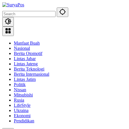
Skip
to
content
Manfaat Buah
Nasional
Berita Otomotif
Lintas Jabar
Lintas Jateng
Berita Teknologi
Berita Internasional
Lintas Jatim
Politik
Nissan
Mitsubishi
Rusia
LifeStyle
Ukraina
Ekonomi
Pendidikan