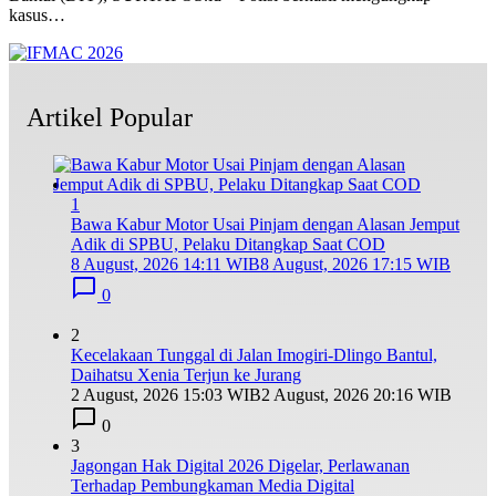
kasus…
Artikel Popular
1
Bawa Kabur Motor Usai Pinjam dengan Alasan Jemput
Adik di SPBU, Pelaku Ditangkap Saat COD
8 August, 2026 14:11 WIB
8 August, 2026 17:15 WIB
0
2
Kecelakaan Tunggal di Jalan Imogiri-Dlingo Bantul,
Daihatsu Xenia Terjun ke Jurang
2 August, 2026 15:03 WIB
2 August, 2026 20:16 WIB
0
3
Jagongan Hak Digital 2026 Digelar, Perlawanan
Terhadap Pembungkaman Media Digital