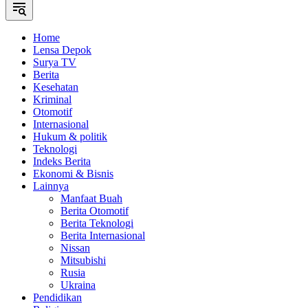
Home
Lensa Depok
Surya TV
Berita
Kesehatan
Kriminal
Otomotif
Internasional
Hukum & politik
Teknologi
Indeks Berita
Ekonomi & Bisnis
Lainnya
Manfaat Buah
Berita Otomotif
Berita Teknologi
Berita Internasional
Nissan
Mitsubishi
Rusia
Ukraina
Pendidikan