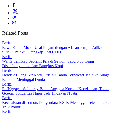
Related Posts
Berita
Bawa Kabur Motor Usai Pinjam dengan Alasan Jemput Adik di
SPBU, Pelaku Ditangkap Saat COD
Berita
Warga Tangkap Seorang Pria di Sewon, Sabu 0,33 Gram
Disembunyikan dalam Bungkus Kopi
Berita
Hendak Buang Air Kecil, Pria 49 Tahun Terpeleset Jatuh ke Sungai
Batikan, Meninggal Dunia
Berita
Ra’Nggagas Solidarity Bantu Anggota Korban Kecelakaan, Totok
Gogon: Solidaritas Harus Jadi Tindakan Nyata
Berita
Kecelakaan di Temon, Pengendara RX-K Meninggal setelah Tabrak
Truk Parkir
Berita