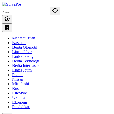
Skip
to
content
Manfaat Buah
Nasional
Berita Otomotif
Lintas Jabar
Lintas Jateng
Berita Teknologi
Berita Internasional
Lintas Jatim
Politik
Nissan
Mitsubishi
Rusia
LifeStyle
Ukraina
Ekonomi
Pendidikan