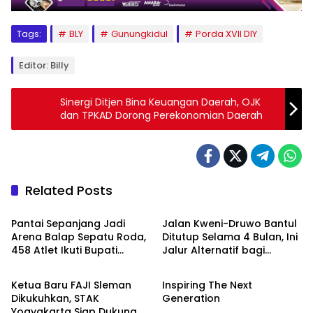
Tags:
BLY
Gunungkidul
Porda XVII DIY
Editor: Billy
Sinergi Ditjen Bina Keuangan Daerah, OJK
dan TPKAD Dorong Perekonomian Daerah
Related Posts
Berita
Berita
Pantai Sepanjang Jadi
Jalan Kweni-Druwo Bantul
Arena Balap Sepatu Roda,
Ditutup Selama 4 Bulan, Ini
458 Atlet Ikuti Bupati
Jalur Alternatif bagi
Berita
Olahraga
Gunungkidul Cup III
Pengendara
Ketua Baru FAJI Sleman
Inspiring The Next
Dikukuhkan, STAK
Generation
Yogyakarta Siap Dukung