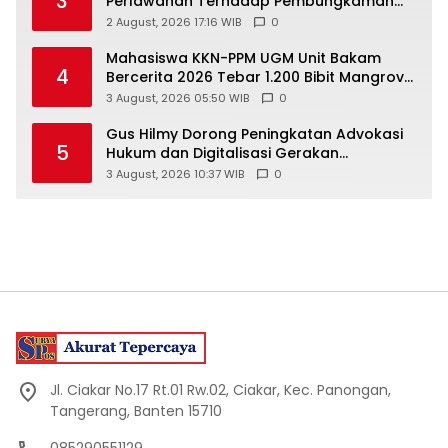
3
Perlawanan Terhadap Pembungkaman
Media Digital
2 August, 2026 17:16 WIB
0
Mahasiswa KKN-PPM UGM Unit Bakam
4
Bercerita 2026 Tebar 1.200 Bibit Mangrove
di Sungai Air Layang
3 August, 2026 05:50 WIB
0
Gus Hilmy Dorong Peningkatan Advokasi
5
Hukum dan Digitalisasi Gerakan
Meningkatkan Kualitas PMII DIY
3 August, 2026 10:37 WIB
0
Jl. Ciakar No.17 Rt.01 Rw.02, Ciakar, Kec. Panongan,
Tangerang, Banten 15710
085290551129