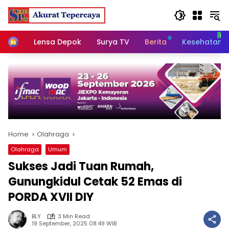
Skip
to
content
Home
Lensa Depok
Surya TV
Berita
Kesehatan
Home
Olahraga
Olahraga
Umum
Sukses Jadi Tuan Rumah,
Gunungkidul Cetak 52 Emas di
PORDA XVII DIY
BLY
3 Min Read
19 September, 2025 08:49 WIB