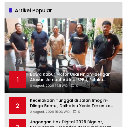
Artikel Popular
Bawa Kabur Motor Usai Pinjam dengan
1
Alasan Jemput Adik di SPBU, Pelaku
Ditangkap Saat COD
8 August, 2026 14:11 WIB
0
Kecelakaan Tunggal di Jalan Imogiri-
2
Dlingo Bantul, Daihatsu Xenia Terjun ke
Jurang
2 August, 2026 15:03 WIB
0
Jagongan Hak Digital 2026 Digelar,