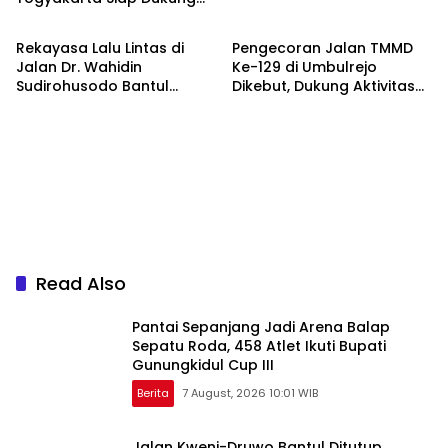
Berita
Berita
Pengembangan Arung
Jeram DIY
Rekayasa Lalu Lintas di
Pengecoran Jalan TMMD
Jalan Dr. Wahidin
Ke-129 di Umbulrejo
Sudirohusodo Bantul
Dikebut, Dukung Aktivitas
Berlaku Sabtu, Simak Jalur
Ekonomi Warga
Alternatifnya
Read Also
Pantai Sepanjang Jadi Arena Balap
Sepatu Roda, 458 Atlet Ikuti Bupati
Gunungkidul Cup III
Berita
7 August, 2026 10:01 WIB
Jalan Kweni-Druwo Bantul Ditutup