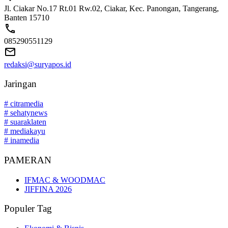
Jl. Ciakar No.17 Rt.01 Rw.02, Ciakar, Kec. Panongan, Tangerang,
Banten 15710
085290551129
redaksi@suryapos.id
Jaringan
# citramedia
# sehatynews
# suaraklaten
# mediakayu
# inamedia
PAMERAN
IFMAC & WOODMAC
JIFFINA 2026
Populer Tag