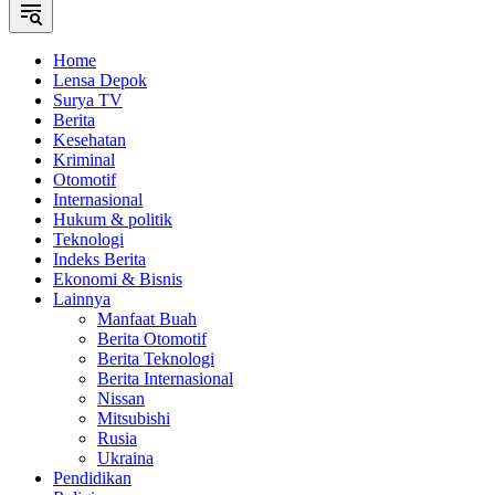
Home
Lensa Depok
Surya TV
Berita
Kesehatan
Kriminal
Otomotif
Internasional
Hukum & politik
Teknologi
Indeks Berita
Ekonomi & Bisnis
Lainnya
Manfaat Buah
Berita Otomotif
Berita Teknologi
Berita Internasional
Nissan
Mitsubishi
Rusia
Ukraina
Pendidikan