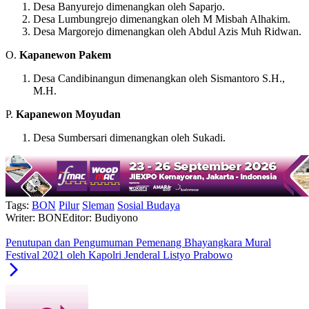
Desa Banyurejo dimenangkan oleh Saparjo.
Desa Lumbungrejo dimenangkan oleh M Misbah Alhakim.
Desa Margorejo dimenangkan oleh Abdul Azis Muh Ridwan.
O.
Kapanewon Pakem
Desa Candibinangun dimenangkan oleh Sismantoro S.H.,
M.H.
P.
Kapanewon Moyudan
Desa Sumbersari dimenangkan oleh Sukadi.
Tags:
BON
Pilur
Sleman
Sosial Budaya
Writer: BON
Editor: Budiyono
Penutupan dan Pengumuman Pemenang Bhayangkara Mural
Festival 2021 oleh Kapolri Jenderal Listyo Prabowo