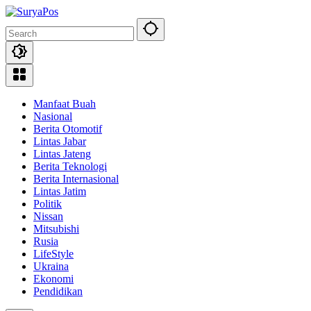
Skip
to
content
Manfaat Buah
Nasional
Berita Otomotif
Lintas Jabar
Lintas Jateng
Berita Teknologi
Berita Internasional
Lintas Jatim
Politik
Nissan
Mitsubishi
Rusia
LifeStyle
Ukraina
Ekonomi
Pendidikan