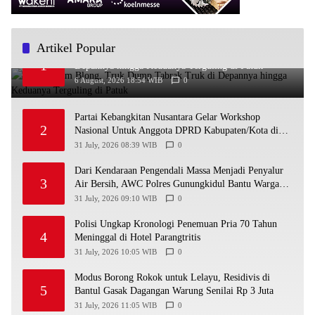
Artikel Popular
Diduga Rem Blong, Truk Dump Tabrak Truk di
1
Depannya hingga Keduanya Terguling di Patuk
6 August, 2026 18:54 WIB
0
Partai Kebangkitan Nusantara Gelar Workshop
2
Nasional Untuk Anggota DPRD Kabupaten/Kota di
Yogyakarta
31 July, 2026 08:39 WIB
0
Dari Kendaraan Pengendali Massa Menjadi Penyalur
3
Air Bersih, AWC Polres Gunungkidul Bantu Warga
Kekeringan
31 July, 2026 09:10 WIB
0
Polisi Ungkap Kronologi Penemuan Pria 70 Tahun
4
Meninggal di Hotel Parangtritis
31 July, 2026 10:05 WIB
0
Modus Borong Rokok untuk Lelayu, Residivis di
5
Bantul Gasak Dagangan Warung Senilai Rp 3 Juta
31 July, 2026 11:05 WIB
0