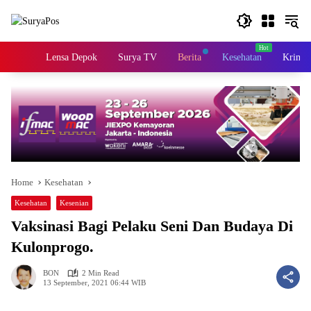
Skip
to
content
Home
Lensa Depok
Surya TV
Berita
Kesehatan
Krimin
Home
Kesehatan
Kesehatan
Kesenian
Vaksinasi Bagi Pelaku Seni Dan Budaya Di
Kulonprogo.
BON
2 Min Read
13 September, 2021 06:44 WIB