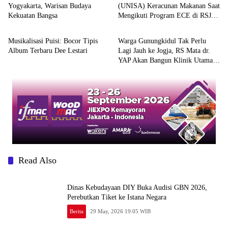
Yogyakarta, Warisan Budaya
(UNISA) Keracunan Makanan Saat
Kekuatan Bangsa
Mengikuti Program ECE di RSJ
Kesenian
Kesehatan
Ghrasia Yogyakarta
Musikalisasi Puisi: Bocor Tipis
Warga Gunungkidul Tak Perlu
Album Terbaru Dee Lestari
Lagi Jauh ke Jogja, RS Mata dr.
YAP Akan Bangun Klinik Utama
di Semanu
Read Also
Dinas Kebudayaan DIY Buka Audisi GBN 2026,
Perebutkan Tiket ke Istana Negara
Berita
29 May, 2026 19:05 WIB