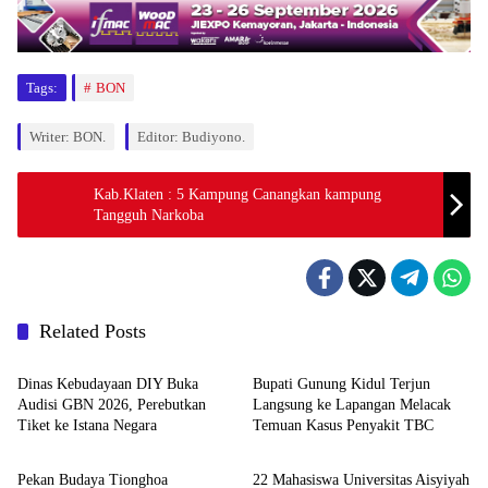
Tags:
BON
Writer: BON.
Editor: Budiyono.
Kab.Klaten : 5 Kampung Canangkan kampung
Tangguh Narkoba
Related Posts
Berita
Berita
Dinas Kebudayaan DIY Buka
Bupati Gunung Kidul Terjun
Audisi GBN 2026, Perebutkan
Langsung ke Lapangan Melacak
Tiket ke Istana Negara
Temuan Kasus Penyakit TBC
Berita
Berita
Pekan Budaya Tionghoa
22 Mahasiswa Universitas Aisyiyah