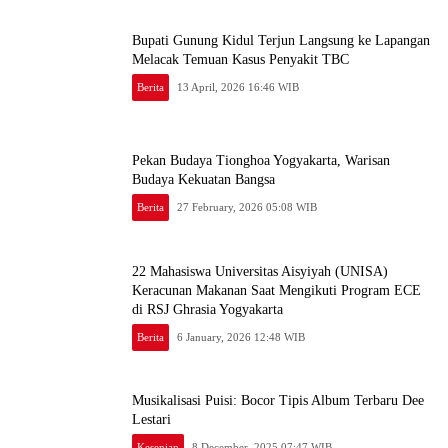
Bupati Gunung Kidul Terjun Langsung ke Lapangan
Melacak Temuan Kasus Penyakit TBC
Berita
13 April, 2026 16:46 WIB
Pekan Budaya Tionghoa Yogyakarta, Warisan
Budaya Kekuatan Bangsa
Berita
27 February, 2026 05:08 WIB
22 Mahasiswa Universitas Aisyiyah (UNISA)
Keracunan Makanan Saat Mengikuti Program ECE
di RSJ Ghrasia Yogyakarta
Berita
6 January, 2026 12:48 WIB
Musikalisasi Puisi: Bocor Tipis Album Terbaru Dee
Lestari
Kesenian
8 December, 2025 07:47 WIB