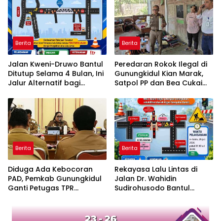
Berita
Berita
Jalan Kweni-Druwo Bantul
Peredaran Rokok Ilegal di
Ditutup Selama 4 Bulan, Ini
Gunungkidul Kian Marak,
Jalur Alternatif bagi
Satpol PP dan Bea Cukai
Pengendara
Sita 76.220 Batang
Berita
Berita
Diduga Ada Kebocoran
Rekayasa Lalu Lintas di
PAD, Pemkab Gunungkidul
Jalan Dr. Wahidin
Ganti Petugas TPR
Sudirohusodo Bantul
Kemadang dengan 22 ASN
Berlaku Sabtu, Simak Jalur
Alternatifnya