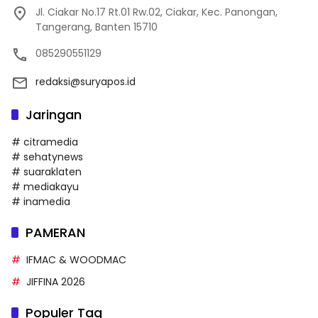
Jl. Ciakar No.17 Rt.01 Rw.02, Ciakar, Kec. Panongan,
Tangerang, Banten 15710
085290551129
redaksi@suryapos.id
Jaringan
# citramedia
# sehatynews
# suaraklaten
# mediakayu
# inamedia
PAMERAN
IFMAC & WOODMAC
JIFFINA 2026
Populer Tag