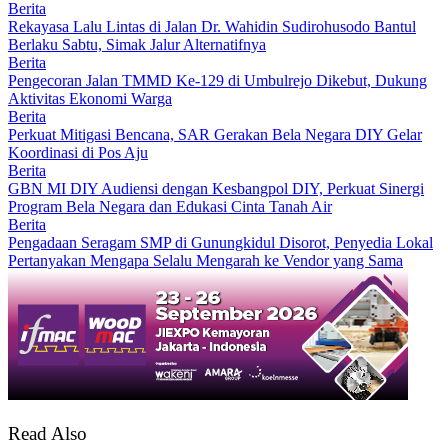
Berita
Rekayasa Lalu Lintas di Jalan Dr. Wahidin Sudirohusodo Bantul
Berlaku Sabtu, Simak Jalur Alternatifnya
Berita
Pengecoran Jalan TMMD Ke-129 di Umbulrejo Dikebut, Dukung
Aktivitas Ekonomi Warga
Berita
Perkuat Mitigasi Bencana, SAR Gerakan Bela Negara DIY Gelar
Koordinasi di Pos Aju
Berita
GBN MI DIY Audiensi dengan Kesbangpol DIY, Perkuat Sinergi
Program Bela Negara dan Edukasi Cinta Tanah Air
Berita
Pengadaan Seragam SMP di Gunungkidul Disorot, Penyedia Lokal
Pertanyakan Mengapa Selalu Mengarah ke Vendor yang Sama
Read Also