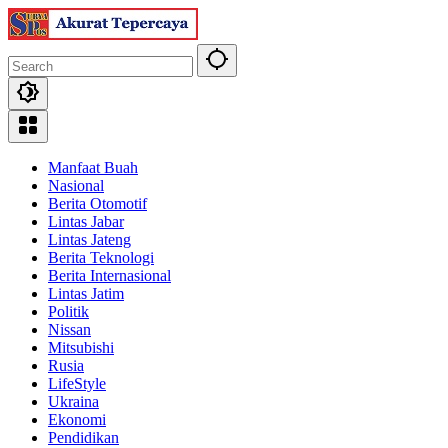
Skip
to
content
Manfaat Buah
Nasional
Berita Otomotif
Lintas Jabar
Lintas Jateng
Berita Teknologi
Berita Internasional
Lintas Jatim
Politik
Nissan
Mitsubishi
Rusia
LifeStyle
Ukraina
Ekonomi
Pendidikan