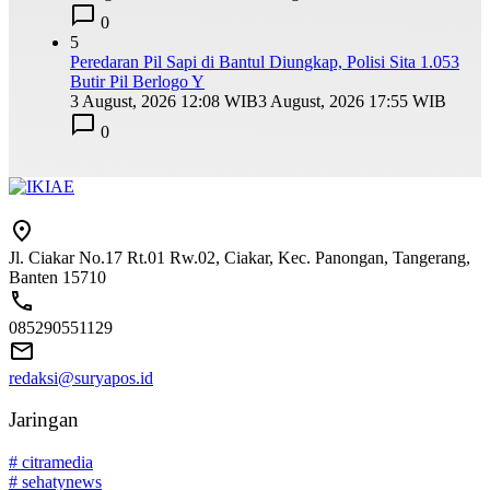
0
5
Peredaran Pil Sapi di Bantul Diungkap, Polisi Sita 1.053
Butir Pil Berlogo Y
3 August, 2026 12:08 WIB
3 August, 2026 17:55 WIB
0
Jl. Ciakar No.17 Rt.01 Rw.02, Ciakar, Kec. Panongan, Tangerang,
Banten 15710
085290551129
redaksi@suryapos.id
Jaringan
# citramedia
# sehatynews