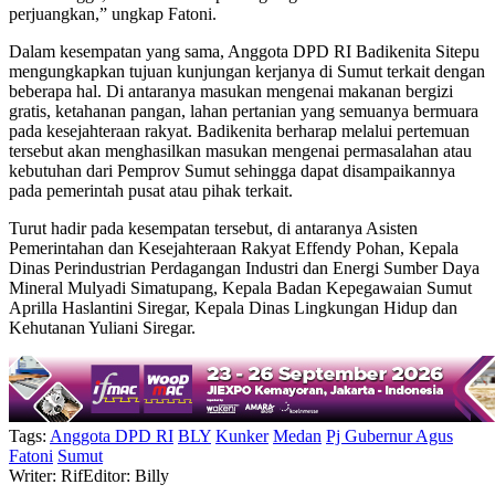
perjuangkan,” ungkap Fatoni.
Dalam kesempatan yang sama, Anggota DPD RI Badikenita Sitepu
mengungkapkan tujuan kunjungan kerjanya di Sumut terkait dengan
beberapa hal. Di antaranya masukan mengenai makanan bergizi
gratis, ketahanan pangan, lahan pertanian yang semuanya bermuara
pada kesejahteraan rakyat. Badikenita berharap melalui pertemuan
tersebut akan menghasilkan masukan mengenai permasalahan atau
kebutuhan dari Pemprov Sumut sehingga dapat disampaikannya
pada pemerintah pusat atau pihak terkait.
Turut hadir pada kesempatan tersebut, di antaranya Asisten
Pemerintahan dan Kesejahteraan Rakyat Effendy Pohan, Kepala
Dinas Perindustrian Perdagangan Industri dan Energi Sumber Daya
Mineral Mulyadi Simatupang, Kepala Badan Kepegawaian Sumut
Aprilla Haslantini Siregar, Kepala Dinas Lingkungan Hidup dan
Kehutanan Yuliani Siregar.
Tags:
Anggota DPD RI
BLY
Kunker
Medan
Pj Gubernur Agus
Fatoni
Sumut
Writer: Rif
Editor: Billy