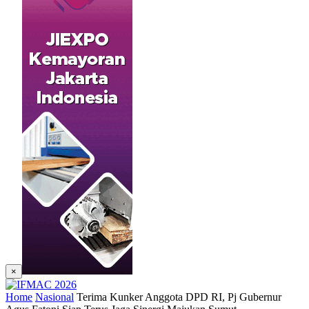
×
Home
Nasional
Terima Kunker Anggota DPD RI, Pj Gubernur