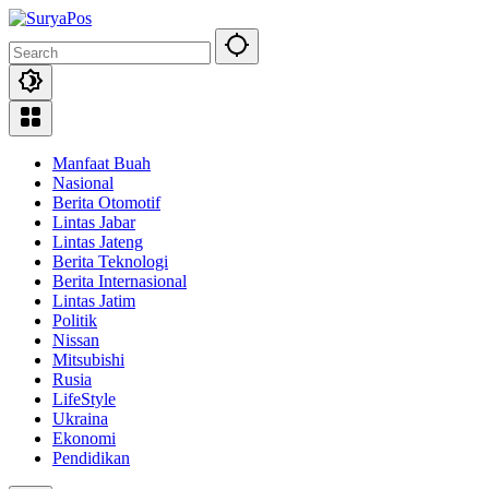
Skip
to
content
Manfaat Buah
Nasional
Berita Otomotif
Lintas Jabar
Lintas Jateng
Berita Teknologi
Berita Internasional
Lintas Jatim
Politik
Nissan
Mitsubishi
Rusia
LifeStyle
Ukraina
Ekonomi
Pendidikan