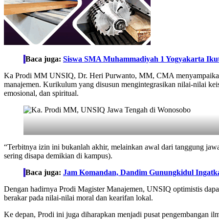
Baca juga:
Siswa SMA Muhammadiyah 1 Yogyakarta Ikuti S
Ka Prodi MM UNSIQ, Dr. Heri Purwanto, MM, CMA menyampaikan bah
manajemen. Kurikulum yang disusun mengintegrasikan nilai-nilai ke
emosional, dan spiritual.
“Terbitnya izin ini bukanlah akhir, melainkan awal dari tanggung j
sering disapa demikian di kampus).
Baca juga:
Jam Komandan, Dandim Gunungkidul Ingatkan 
Dengan hadirnya Prodi Magister Manajemen, UNSIQ optimistis dapat 
berakar pada nilai-nilai moral dan kearifan lokal.
Ke depan, Prodi ini juga diharapkan menjadi pusat pengembangan ilm