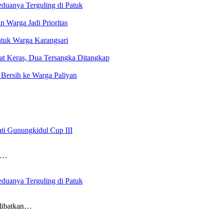
uanya Terguling di Patuk
 Warga Jadi Prioritas
ntuk Warga Karangsari
Obat Keras, Dua Tersangka Ditangkap
Bersih ke Warga Paliyan
ati Gunungkidul Cup III
a…
uanya Terguling di Patuk
elibatkan…