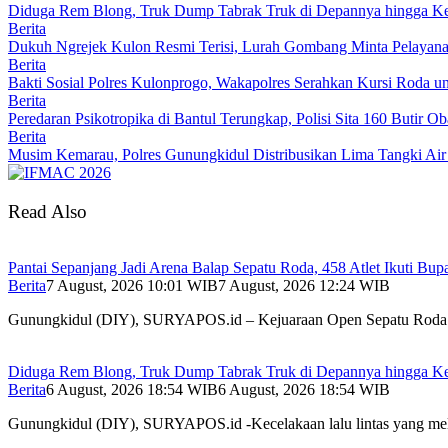
Diduga Rem Blong, Truk Dump Tabrak Truk di Depannya hingga Ked
Berita
Dukuh Ngrejek Kulon Resmi Terisi, Lurah Gombang Minta Pelayanan
Berita
Bakti Sosial Polres Kulonprogo, Wakapolres Serahkan Kursi Roda u
Berita
Peredaran Psikotropika di Bantul Terungkap, Polisi Sita 160 Butir 
Berita
Musim Kemarau, Polres Gunungkidul Distribusikan Lima Tangki Air 
Read Also
Pantai Sepanjang Jadi Arena Balap Sepatu Roda, 458 Atlet Ikuti Bup
Berita
7 August, 2026 10:01 WIB
7 August, 2026 12:24 WIB
Gunungkidul (DIY), SURYAPOS.id – Kejuaraan Open Sepatu Rod
Diduga Rem Blong, Truk Dump Tabrak Truk di Depannya hingga Ked
Berita
6 August, 2026 18:54 WIB
6 August, 2026 18:54 WIB
Gunungkidul (DIY), SURYAPOS.id -Kecelakaan lalu lintas yang m