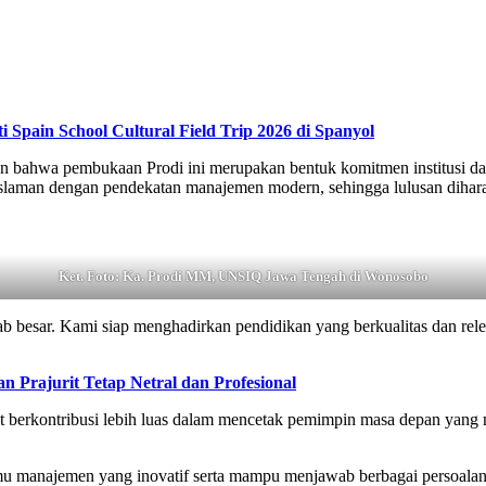
pain School Cultural Field Trip 2026 di Spanyol
wa pembukaan Prodi ini merupakan bentuk komitmen institusi dalam
islaman dengan pendekatan manajemen modern, sehingga lulusan dihara
Ket. Foto: Ka. Prodi MM, UNSIQ Jawa Tengah di Wonosobo
awab besar. Kami siap menghadirkan pendidikan yang berkualitas dan r
Prajurit Tetap Netral dan Profesional
berkontribusi lebih luas dalam mencetak pemimpin masa depan yang ma
u manajemen yang inovatif serta mampu menjawab berbagai persoalan r